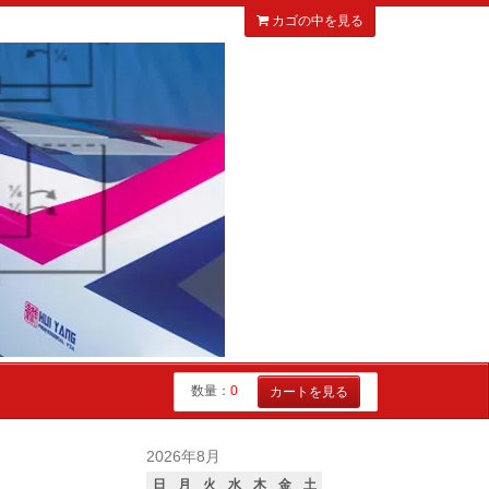
カゴの中を見る
数量：
0
カートを見る
2026年8月
日
月
火
水
木
金
土