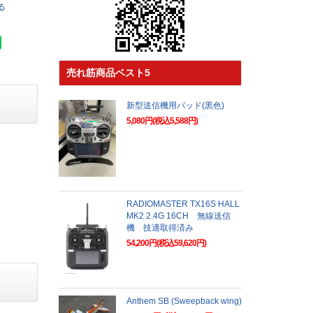
る
売れ筋商品ベスト5
新型送信機用パッド(黒色)
5,080円(税込5,588円)
RADIOMASTER TX16S HALL
MK2 2.4G 16CH 無線送信
機 技適取得済み
54,200円(税込59,620円)
Anthem SB (Sweepback wing)