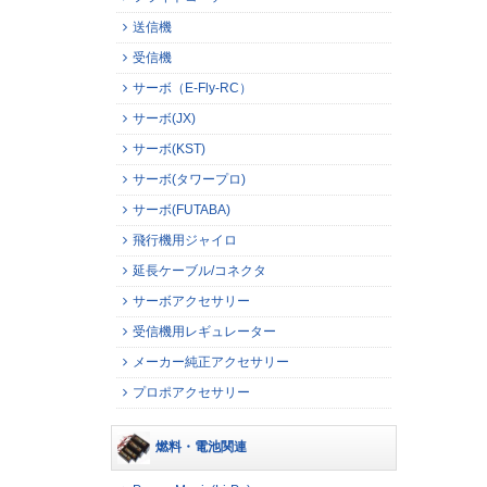
送信機
受信機
サーボ（E-Fly-RC）
サーボ(JX)
サーボ(KST)
サーボ(タワープロ)
サーボ(FUTABA)
飛行機用ジャイロ
延長ケーブル/コネクタ
サーボアクセサリー
受信機用レギュレーター
メーカー純正アクセサリー
プロポアクセサリー
燃料・電池関連