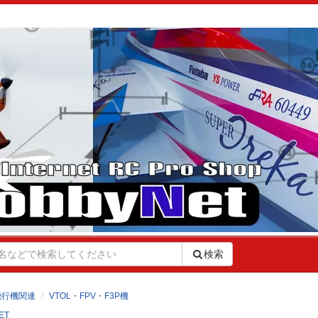
検索
飛行機関連
VTOL・FPV・F3P機
ET