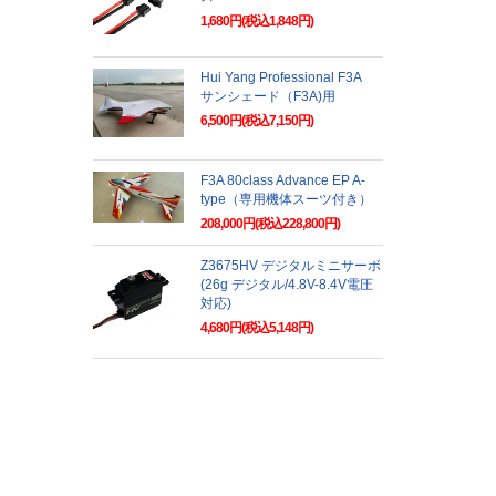
1,680円(税込1,848円)
Hui Yang Professional F3A
サンシェード（F3A)用
6,500円(税込7,150円)
F3A 80class Advance EP A-
type（専用機体スーツ付き）
208,000円(税込228,800円)
Z3675HV デジタルミニサーボ
(26g デジタル/4.8V-8.4V電圧
対応)
4,680円(税込5,148円)