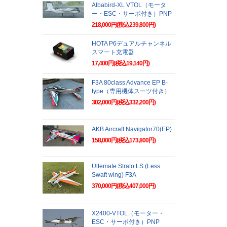
Albabird-XL VTOL（モータ
ー・ESC・サーボ付き）PNP
218,000円(税込239,800円)
HOTA P6デュアルチャンネル
スマート充電器
17,400円(税込19,140円)
F3A 80class Advance EP B-
type（専用機体スーツ付き）
302,000円(税込332,200円)
AKB Aircraft Navigator70(EP)
158,000円(税込173,800円)
Ultemate Strato LS (Less
Swaft wing) F3A
370,000円(税込407,000円)
X2400-VTOL（モーター・
ESC・サーボ付き）PNP