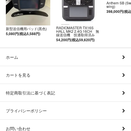
Anthem SB (S
wing)
398,000円(税込
RADIOMASTER TX16S
新型送信機用パッド(黒色)
HALL MK2 2.4G 16CH 無
5,080円(税込5,588円)
線送信機 技適取得済み
54,200円(税込59,620円)
ホーム
カートを見る
特定商取引法に基づく表記
プライバシーポリシー
お問い合わせ