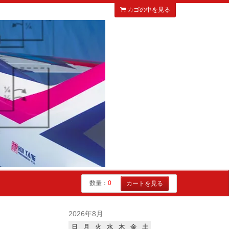
カゴの中を見る
数量：
0
カートを見る
2026年8月
日
月
火
水
木
金
土