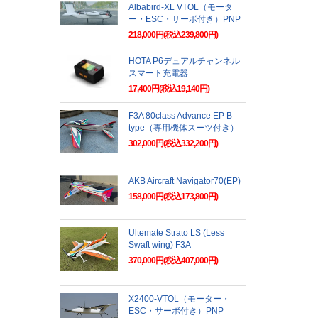
Albabird-XL VTOL（モータ
ー・ESC・サーボ付き）PNP
218,000円(税込239,800円)
HOTA P6デュアルチャンネル
スマート充電器
17,400円(税込19,140円)
F3A 80class Advance EP B-
type（専用機体スーツ付き）
302,000円(税込332,200円)
AKB Aircraft Navigator70(EP)
158,000円(税込173,800円)
Ultemate Strato LS (Less
Swaft wing) F3A
370,000円(税込407,000円)
X2400-VTOL（モーター・
ESC・サーボ付き）PNP