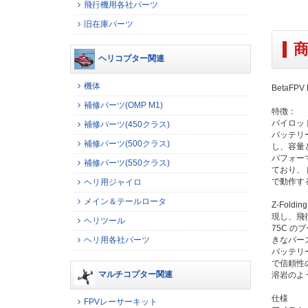
飛行機用各社パーツ
旧在庫パーツ
ヘリコプター関連
機体
BetaFPV 
補修パーツ(OMP M1)
特徴：
パイロッ
補修パーツ(450クラス)
バッテリー
補修パーツ(500クラス)
し、容量
パフォー
補修パーツ(550クラス)
ており、
で動作す
ヘリ用ジャイロ
メイン＆テールロータ
Z-Fold
現し、飛
ヘリツール
75C 
ヘリ用各社パーツ
きなバー
バッテリ
で信頼性
マルチコプター関連
溶岩のよ
仕様
FPVレーサーキット