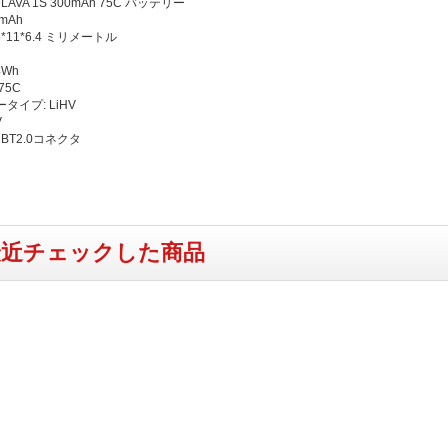
LAVA 1S 300mAh 75C バッテリー
mAh
.5*11*6.4 ミリメートル
g
4Wh
75C
タイプ: LiHV
V
 BT2.0コネクタ
最近チェックした商品