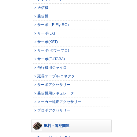
送信機
受信機
サーボ（E-Fly-RC）
サーボ(JX)
サーボ(KST)
サーボ(タワープロ)
サーボ(FUTABA)
飛行機用ジャイロ
延長ケーブル/コネクタ
サーボアクセサリー
受信機用レギュレーター
メーカー純正アクセサリー
プロポアクセサリー
燃料・電池関連