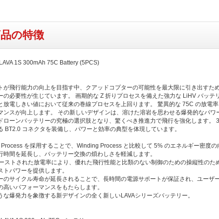
商品の特徴
LAVA 1S 300mAh 75C Battery (5PCS)
トが飛行能力の向上を目指す中、クアッドコプターの可能性を最大限に引き出すた
の必要性が生じています。 画期的な Z 折りプロセスを備えた強力な LiHV バッテ
と放電しきい値において従来の巻線プロセスを上回ります。 驚異的な 75C の放電
マンスが向上します。 その新しいデザインは、溶けた溶岩を思わせる爆発的なパワ
ドローンバッテリーの究極の選択肢となり、驚くべき推進力で飛行を強化します。 3.
る BT2.0 コネクタを装備し、パワーと効率の典型を体現しています。
ing Process を採用することで、Winding Process と比較して 5% のエネルギー密
行時間を延長し、バッテリー交換の煩わしさを軽減します。
のブーストされた放電率により、優れた飛行性能と比類のない制御のための操縦性のた
ストパワーを提供します。
ーのサイクル寿命が延長されることで、長時間の電源サポートが保証され、ユーザ
の高いパフォーマンスをもたらします。
うな爆発力を象徴する新デザインの全く新しいLAVAシリーズバッテリー。