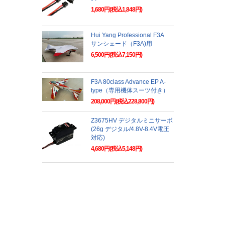
1,680円(税込1,848円)
Hui Yang Professional F3A
サンシェード（F3A)用
6,500円(税込7,150円)
F3A 80class Advance EP A-
type（専用機体スーツ付き）
208,000円(税込228,800円)
Z3675HV デジタルミニサーボ
(26g デジタル/4.8V-8.4V電圧
対応)
4,680円(税込5,148円)