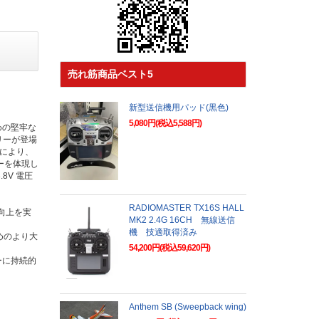
売れ筋商品ベスト5
新型送信機用パッド(黒色)
5,080円(税込5,588円)
めの堅牢な
リーが登場
率により、
ーを体現し
8V 電圧
RADIOMASTER TX16S HALL
度の向上を実
MK2 2.4G 16CH 無線送信
機 技適取得済み
めのより大
54,200円(税込59,620円)
ーに持続的
Anthem SB (Sweepback wing)