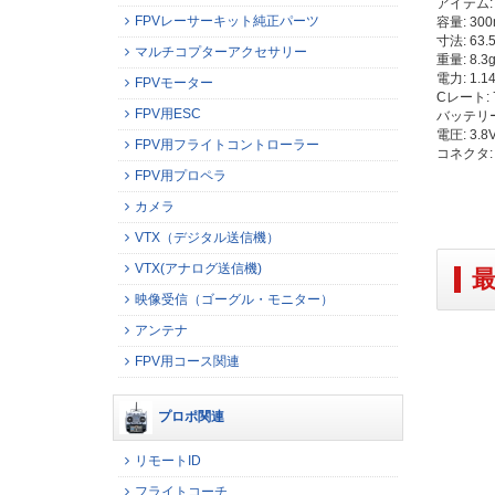
アイテム: 
FPVレーサーキット純正パーツ
容量: 300
寸法: 63
マルチコプターアクセサリー
重量: 8.3
電力: 1.1
FPVモーター
Cレート: 
FPV用ESC
バッテリー
電圧: 3.8
FPV用フライトコントローラー
コネクタ:
FPV用プロペラ
カメラ
VTX（デジタル送信機）
VTX(アナログ送信機)
映像受信（ゴーグル・モニター）
アンテナ
FPV用コース関連
プロポ関連
リモートID
フライトコーチ