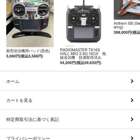
Anthem SB (S
wing)
398,000円(税込
RADIOMASTER TX16S
新型送信機用パッド(黒色)
HALL MK2 2.4G 16CH 無
5,080円(税込5,588円)
線送信機 技適取得済み
54,200円(税込59,620円)
ホーム
カートを見る
特定商取引法に基づく表記
プライバシーポリシー