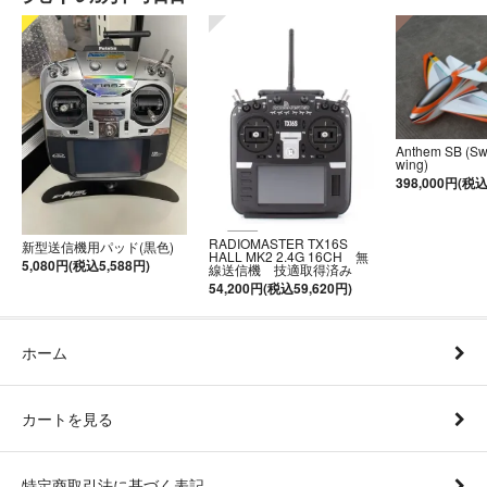
Anthem SB (S
wing)
398,000円(税込
RADIOMASTER TX16S
新型送信機用パッド(黒色)
HALL MK2 2.4G 16CH 無
5,080円(税込5,588円)
線送信機 技適取得済み
54,200円(税込59,620円)
ホーム
カートを見る
特定商取引法に基づく表記