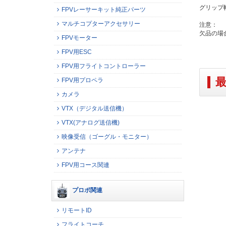
グリップ幅
FPVレーサーキット純正パーツ
マルチコプターアクセサリー
注意：
欠品の場
FPVモーター
FPV用ESC
FPV用フライトコントローラー
FPV用プロペラ
カメラ
VTX（デジタル送信機）
VTX(アナログ送信機)
映像受信（ゴーグル・モニター）
アンテナ
FPV用コース関連
プロポ関連
リモートID
フライトコーチ