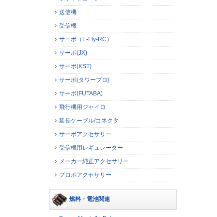
送信機
受信機
サーボ（E-Fly-RC）
サーボ(JX)
サーボ(KST)
サーボ(タワープロ)
サーボ(FUTABA)
飛行機用ジャイロ
延長ケーブル/コネクタ
サーボアクセサリー
受信機用レギュレーター
メーカー純正アクセサリー
プロポアクセサリー
燃料・電池関連