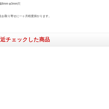
8mm φ3mm穴
合お取り寄せに一ヶ月程度掛かります。
最近チェックした商品