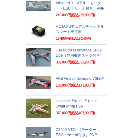
Albabird-XL VTOL（モータ
ー・ESC・サーボ付き）PNP
218,000円(税込239,800円)
HOTA P6デュアルチャンネル
スマート充電器
17,400円(税込19,140円)
F3A 80class Advance EP B-
type（専用機体スーツ付き）
302,000円(税込332,200円)
AKB Aircraft Navigator70(EP)
158,000円(税込173,800円)
Ultemate Strato LS (Less
Swaft wing) F3A
370,000円(税込407,000円)
X2400-VTOL（モーター・
ESC・サーボ付き）PNP