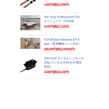
1,680円(税込1,848円)
Hui Yang Professional F3A
サンシェード（F3A)用
6,500円(税込7,150円)
F3A 80class Advance EP A-
type（専用機体スーツ付き）
208,000円(税込228,800円)
Z3675HV デジタルミニサーボ
(26g デジタル/4.8V-8.4V電圧
対応)
4,680円(税込5,148円)