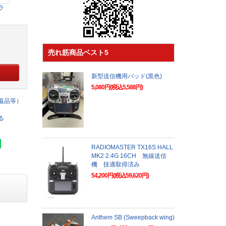
ラ
売れ筋商品ベスト5
新型送信機用パッド(黒色)
5,080円(税込5,588円)
返品等）
る
RADIOMASTER TX16S HALL
MK2 2.4G 16CH 無線送信
機 技適取得済み
54,200円(税込59,620円)
Anthem SB (Sweepback wing)