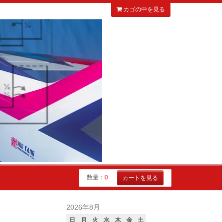
カゴの中を見る
数量：
0
カートを見る
2026年8月
日
月
火
水
木
金
土