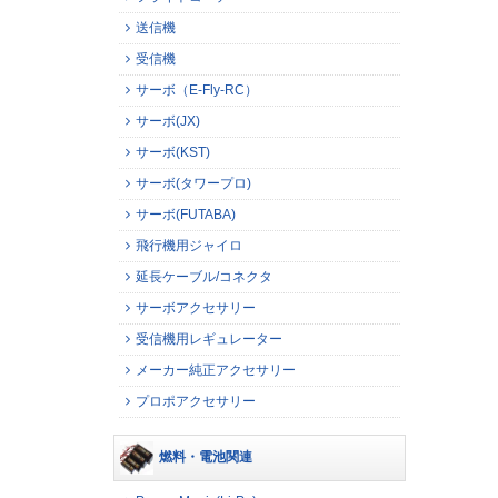
送信機
受信機
サーボ（E-Fly-RC）
サーボ(JX)
サーボ(KST)
サーボ(タワープロ)
サーボ(FUTABA)
飛行機用ジャイロ
延長ケーブル/コネクタ
サーボアクセサリー
受信機用レギュレーター
メーカー純正アクセサリー
プロポアクセサリー
燃料・電池関連