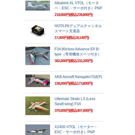
Albabird-XL VTOL（モータ
ー・ESC・サーボ付き）PNP
218,000円(税込239,800円)
HOTA P6デュアルチャンネル
スマート充電器
17,400円(税込19,140円)
F3A 80class Advance EP B-
type（専用機体スーツ付き）
302,000円(税込332,200円)
AKB Aircraft Navigator70(EP)
158,000円(税込173,800円)
Ultemate Strato LS (Less
Swaft wing) F3A
370,000円(税込407,000円)
X2400-VTOL（モーター・
ESC・サーボ付き）PNP