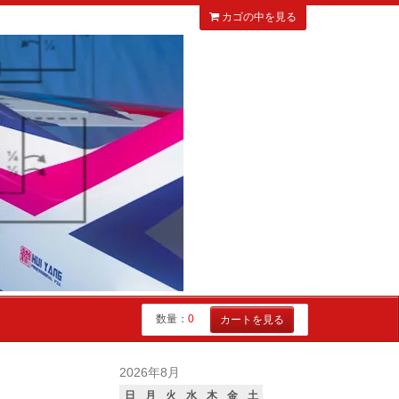
カゴの中を見る
数量：
0
カートを見る
2026年8月
日
月
火
水
木
金
土