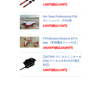
1,680円(税込1,848円)
Hui Yang Professional F3A
サンシェード（F3A)用
6,500円(税込7,150円)
F3A 80class Advance EP A-
type（専用機体スーツ付き）
208,000円(税込228,800円)
Z3675HV デジタルミニサーボ
(26g デジタル/4.8V-8.4V電圧
対応)
4,680円(税込5,148円)