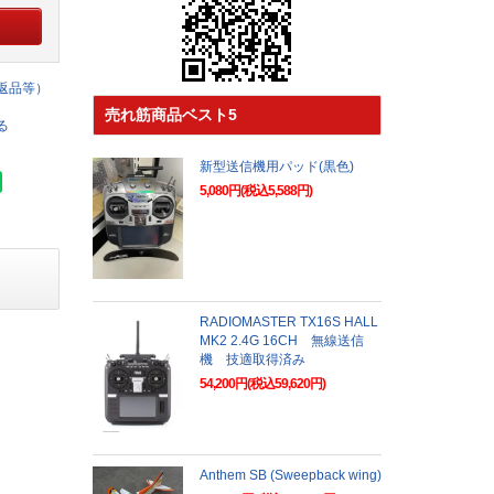
返品等）
売れ筋商品ベスト5
る
新型送信機用パッド(黒色)
5,080円(税込5,588円)
RADIOMASTER TX16S HALL
MK2 2.4G 16CH 無線送信
機 技適取得済み
54,200円(税込59,620円)
Anthem SB (Sweepback wing)