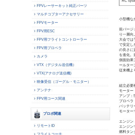
RC sys
FPVレーサーキット純正パーツ
マルチコプターアクセサリー
小型機な
FPVモーター
前バージ
FPV用ESC
り一層向
FPV用フライトコントローラー
大会では
で安定し
FPV用プロペラ
の良さに
を進化。
カメラ
側面効果
VTX（デジタル送信機）
ールター
従来機よ
VTX(アナログ送信機)
映像受信（ゴーグル・モニター）
組立必要
アンテナ
モーター：
アンプ：5
FPV用コース関連
プロペラ：11
バッテリー：
モーター
プロポ関連
エンジン：2
リモートID
エンジン
燃料タンク
フライトコーチ