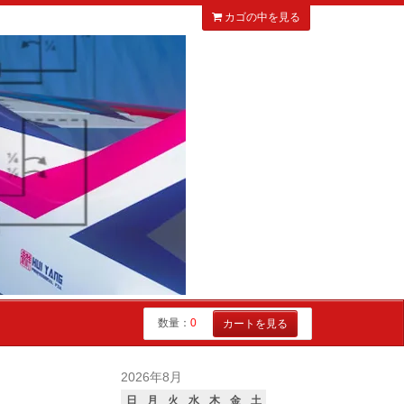
カゴの中を見る
数量：
0
カートを見る
2026年8月
日
月
火
水
木
金
土