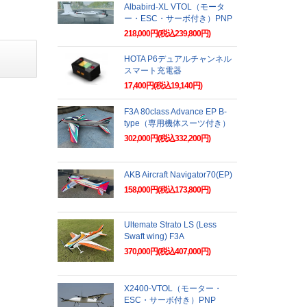
Albabird-XL VTOL（モータ
ー・ESC・サーボ付き）PNP
218,000円(税込239,800円)
HOTA P6デュアルチャンネル
スマート充電器
17,400円(税込19,140円)
F3A 80class Advance EP B-
type（専用機体スーツ付き）
302,000円(税込332,200円)
AKB Aircraft Navigator70(EP)
158,000円(税込173,800円)
Ultemate Strato LS (Less
Swaft wing) F3A
370,000円(税込407,000円)
X2400-VTOL（モーター・
ESC・サーボ付き）PNP