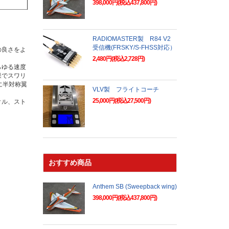
398,000円(税込437,800円)
RADIOMASTER製 R84 V2
受信機(FRSKY/S-FHSS対応）
の良さをよ
2,480円(税込2,728円)
らゆる速度
果でスワリ
に半対称翼
VLV製 フライトコーチ
25,000円(税込27,500円)
クル、スト
おすすめ商品
Anthem SB (Sweepback wing)
398,000円(税込437,800円)