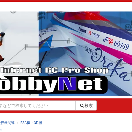
検索
飛行機関連
F3A機・3D機
ア