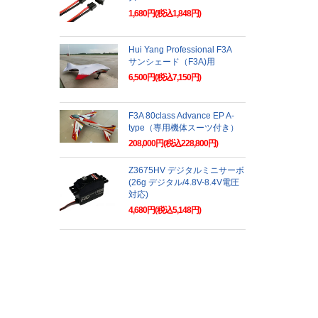
1,680円(税込1,848円)
Hui Yang Professional F3A
サンシェード（F3A)用
6,500円(税込7,150円)
F3A 80class Advance EP A-
type（専用機体スーツ付き）
208,000円(税込228,800円)
Z3675HV デジタルミニサーボ
(26g デジタル/4.8V-8.4V電圧
対応)
4,680円(税込5,148円)