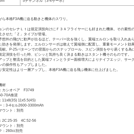
tem
5チャンネル（3-4サーボ）
がら本格F3A機に迫る動きと機体のスワリ。
ョンのセレナＬｔは規定演技向けにＦ３Ａフライヤーにも好まれた機体。その素性
上させた「Ｚ」タイプが登場。
予想外の飛びに歓声が出るほど。テーパー比を強くし、翼端エルロンを取り入れあ
た効きを発揮します。エルロンサーボは敢えて翼端側に配置し、重量モーメント効
貢献。P-25パターンでの背面からのスナップロール、スピン演技をやり易くする為
規定演技を行った時、ピシッと気持ち良く決まる動きはスタント機そのものです。
アップと整流を目的とした翼端フィンとラダー面積増大によりナイフエッジ、サー
ンの操作性もアップしました。
り安定性はより一層アップし、本格F3A機に迫る飛ぶ機体に仕上げました。
機材
カシオペア F3749
0-70A推奨
x8(3S) 11x5.5(4S)
3-4セル2600-3300mAh
マウント：別売
C:25-35 4C:52-56
マウント：別売
：260cc別売