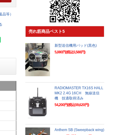
返品等）
る
売れ筋商品ベスト5
新型送信機用パッド(黒色)
5,080円(税込5,588円)
RADIOMASTER TX16S HALL
MK2 2.4G 16CH 無線送信
機 技適取得済み
54,200円(税込59,620円)
Anthem SB (Sweepback wing)