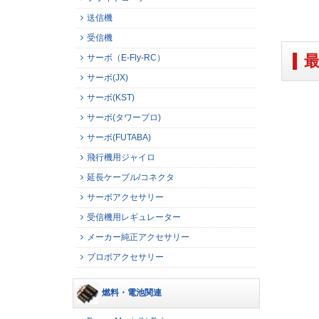
送信機
受信機
サーボ（E-Fly-RC）
サーボ(JX)
サーボ(KST)
サーボ(タワープロ)
サーボ(FUTABA)
飛行機用ジャイロ
延長ケーブル/コネクタ
サーボアクセサリー
受信機用レギュレーター
メーカー純正アクセサリー
プロポアクセサリー
燃料・電池関連