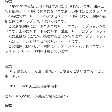
特徴：
・Inspec Ver3の新しい胴体は専用に設計されています。組み立
てと使用がより便利で簡単になります新しい胴体はこのグライダ
ーの特徴です。サーボへのアクセスがより便利になり、胴体の前
部全体にキャップが取り付けられます。
・この新型胴体には、さまざまなサーボマウントオプションがあ
ります。上部に水平、下部に水平、垂直。サーボはプラットフォ
ームに直接ねじ込むか、接着することができます。プラットフォ
ームはカーボンとロハセルのサンドイッチです。
・この機体は他のモデル同様にバラストシステムがあります。バ
ラストは40、60、80gを使用しています。
注意：
・CGと製品カラーが違う箇所が有る場合がございますが、ご了
承下さい。
・INSPEC Ver3組立説明書準備中
送料：￥5,220円（沖縄及び離島は除く）
個数