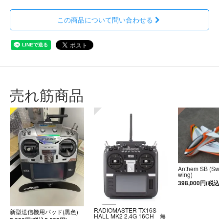
この商品について問い合わせる
売れ筋商品
Anthem SB (S
wing)
398,000円(税込
RADIOMASTER TX16S
新型送信機用パッド(黒色)
HALL MK2 2.4G 16CH 無