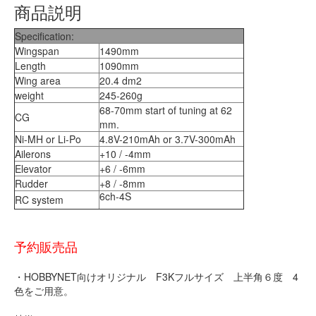
商品説明
Specification:
Wingspan
1490mm
Length
1090mm
Wing area
20.4 dm2
weight
245-260g
68-70mm start of tuning at 62
CG
mm.
Ni-MH or Li-Po
4.8V-210mAh or 3.7V-300mAh
Ailerons
+10 / -4mm
Elevator
+6 / -6mm
Rudder
+8 / -8mm
6ch-4S
RC system
予約販売品
・HOBBYNET向けオリジナル F3Kフルサイズ 上半角６度 4
色をご用意。