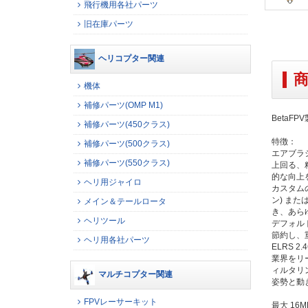
飛行機用各社パーツ
旧在庫パーツ
ヘリコプター関連
機体
補修パーツ(OMP M1)
BetaFPV製
補修パーツ(450クラス)
特徴：
補修パーツ(500クラス)
エアブラシ
補修パーツ(550クラス)
上回る、
的な向上
ヘリ用ジャイロ
カスタムの
ン) また
メイン＆テールロータ
き、あら
ヘリツール
デフォルト
節約し、重
ヘリ用各社パーツ
ELRS 2
業界をリー
ィルタリ
マルチコプター関連
姿勢と動
FPVレーサーキット
最大 1