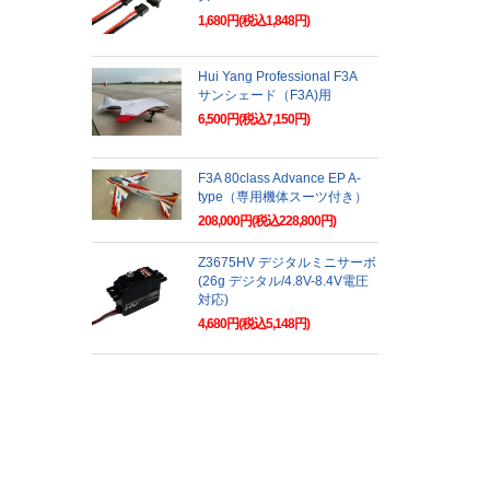
1,680円(税込1,848円)
Hui Yang Professional F3A
サンシェード（F3A)用
6,500円(税込7,150円)
F3A 80class Advance EP A-
type（専用機体スーツ付き）
208,000円(税込228,800円)
Z3675HV デジタルミニサーボ
(26g デジタル/4.8V-8.4V電圧
対応)
4,680円(税込5,148円)