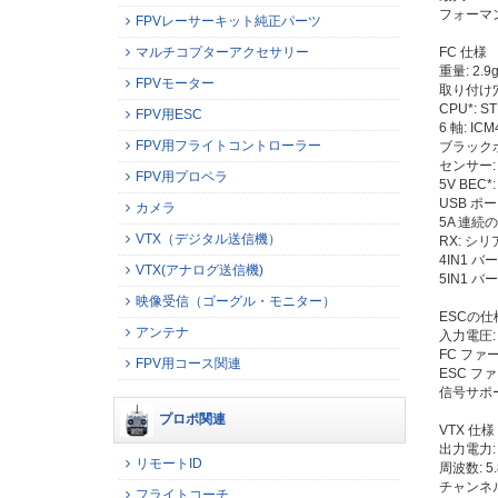
フォーマ
FPVレーサーキット純正パーツ
マルチコプターアクセサリー
FC 仕様
重量: 2.9
FPVモーター
取り付け穴サ
CPU*: S
FPV用ESC
6 軸: ICM
FPV用フライトコントローラー
ブラックボ
センサー:
FPV用プロペラ
5V BEC*:
USB ポート
カメラ
5A 連続の
VTX（デジタル送信機）
RX: シリア
4IN1 バ
VTX(アナログ送信機)
5IN1 バ
映像受信（ゴーグル・モニター）
ESCの仕
アンテナ
入力電圧: 
FC ファーム
FPV用コース関連
ESC ファー
信号サポート:
プロポ関連
VTX 仕様
出力電力: 2
リモートID
周波数: 5
チャンネル S
フライトコーチ