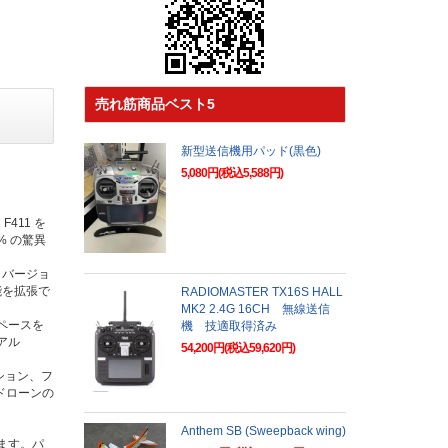
売れ筋商品ベスト5
新型送信機用パッド(黒色)
5,080円(税込5,588円)
411 を
 の驚異
 バージョ
機能を拡張で
RADIOMASTER TX16S HALL
MK2 2.4G 16CH 無線送信
スペースを
機 技適取得済み
アル
54,200円(税込59,620円)
ション、フ
ドローンの
Anthem SB (Sweepback wing)
ます。パ