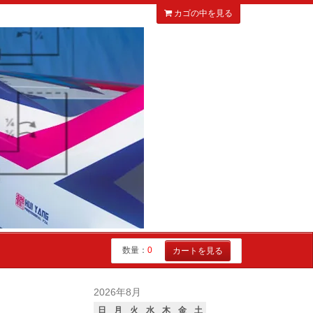
カゴの中を見る
数量：
0
カートを見る
2026年8月
日
月
火
水
木
金
土