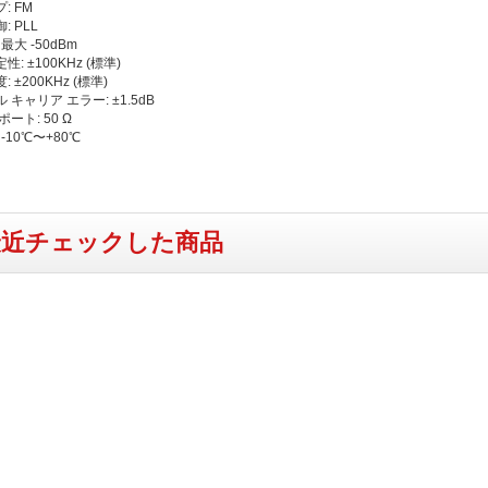
: FM
 PLL
最大 -50dBm
: ±100KHz (標準)
 ±200KHz (標準)
キャリア エラー: ±1.5dB
ート: 50 Ω
-10℃〜+80℃
最近チェックした商品