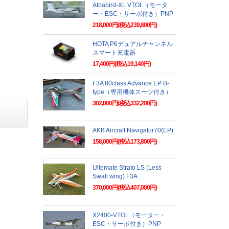
Albabird-XL VTOL（モータ
ー・ESC・サーボ付き）PNP
218,000円(税込239,800円)
HOTA P6デュアルチャンネル
スマート充電器
17,400円(税込19,140円)
F3A 80class Advance EP B-
type（専用機体スーツ付き）
302,000円(税込332,200円)
AKB Aircraft Navigator70(EP)
158,000円(税込173,800円)
Ultemate Strato LS (Less
Swaft wing) F3A
370,000円(税込407,000円)
X2400-VTOL（モーター・
ESC・サーボ付き）PNP