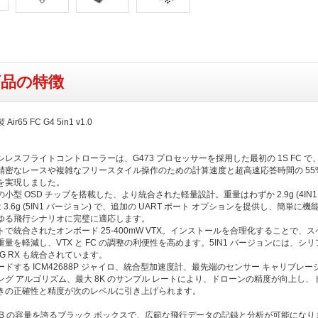
商品の特徴
 Air65 FC G4 5in1 v1.0
レスフライトコントローラーは、G473 プロセッサーを採用した最初の 1S FC で、F
精密なレースや複雑なフリースタイル操作のための計算速度と超高速応答時間の 55%
を実現しました。
小型 OSD チップを搭載した、より統合された軽量設計。重量はわずか 2.9g (4IN1
は 3.6g (5IN1 バージョン) で、追加の UART ポート オプションを提供し、簡単に
ゆる飛行シナリオに完璧に適応します。
で統合されたオンボード 25-400mW VTX。インストールを合理化することで、
量を軽減し、VTX と FC の調整の利便性を高めます。5IN1 バージョンには、シリ
.4G RX も統合されています。
ドする ICM42688P ジャイロ、統合型加速度計、最先端のセンサー キャリブレー
ング アルゴリズム、最大 8K のサンプル レートにより、ドローンの精度が向上し、
きの正確性と精度が次のレベルに引き上げられます。
6MB の容量を誇るブラック ボックスで、広範な飛行データの記録と分析が可能になり