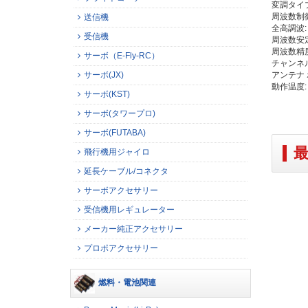
変調タイプ
周波数制御:
送信機
全高調波: 
受信機
周波数安定性
周波数精度:
サーボ（E-Fly-RC）
チャンネル 
サーボ(JX)
アンテナ ポ
動作温度: 
サーボ(KST)
サーボ(タワープロ)
サーボ(FUTABA)
飛行機用ジャイロ
延長ケーブル/コネクタ
サーボアクセサリー
受信機用レギュレーター
メーカー純正アクセサリー
プロポアクセサリー
燃料・電池関連