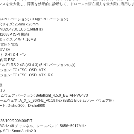
ンスを最大化し、障害を効果的に診断して、ドローンの潜在能力を最大限に活用し
g(4IN1 バージョン) / 3.6g(5IN1 バージョン)
イズ: 26mm x 26mm
TM32G473CEU6 (168MHz)
42688P (SPI 接続)
ックス メモリ: 16MB
 電圧と電流
 5V 3A
: SH1.0 4 ピン
内蔵 ESC
ル ELRS 2.4G (V3.4.3) (5IN1 バージョンのみ)
ージョン: FC+ESC+OSD+VTX
ージョン: FC+ESC+OSD+VTX+RX
様
1S
ウェア バージョン: Betaflight_4.5.0_BETAFPVG473
ムウェア: A_X_5_96KHz_V0.19.hex (BB51 Bluejay ハードウェア用)
 D-shot300、D-shot600
5/100/200/400/PIT
.8GHz 48 チャンネル、レースバンド: 5658~5917MHz
EL: SmartAudio2.0