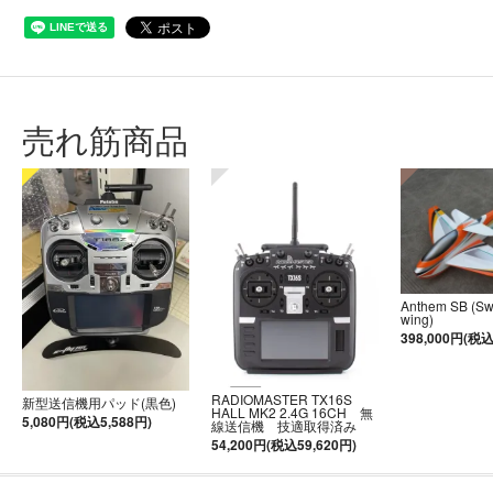
売れ筋商品
Anthem SB (S
wing)
398,000円(税込
RADIOMASTER TX16S
新型送信機用パッド(黒色)
HALL MK2 2.4G 16CH 無
5,080円(税込5,588円)
線送信機 技適取得済み
54,200円(税込59,620円)