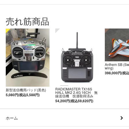
売れ筋商品
Anthem SB (S
wing)
398,000円(税込
RADIOMASTER TX16S
新型送信機用パッド(黒色)
HALL MK2 2.4G 16CH 無
5,080円(税込5,588円)
線送信機 技適取得済み
54,200円(税込59,620円)
ホーム