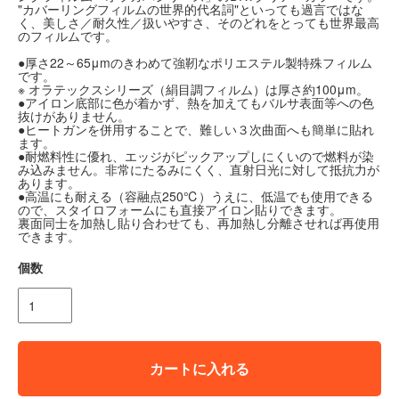
"カバーリングフィルムの世界的代名詞"といっても過言ではな
く、美しさ／耐久性／扱いやすさ、そのどれをとっても世界最高
のフィルムです。
●厚さ22～65μmのきわめて強靭なポリエステル製特殊フィルム
です。
※ オラテックスシリーズ（絹目調フィルム）は厚さ約100μm。
●アイロン底部に色が着かず、熱を加えてもバルサ表面等への色
抜けがありません。
●ヒートガンを併用することで、難しい３次曲面へも簡単に貼れ
ます。
●耐燃料性に優れ、エッジがピックアップしにくいので燃料が染
み込みません。非常にたるみにくく、直射日光に対して抵抗力が
あります。
●高温にも耐える（容融点250℃）うえに、低温でも使用できる
ので、スタイロフォームにも直接アイロン貼りできます。
裏面同士を加熱し貼り合わせても、再加熱し分離させれば再使用
できます。
個数
カートに入れる