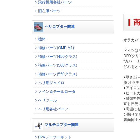
飛行機用各社パーツ
旧在庫パーツ
ヘリコプター関連
機体
オラカバ 
補修パーツ(OMP M1)
ドイツは
DRYク
補修パーツ(450クラス)
"カバー
補修パーツ(500クラス)
どれをと
補修パーツ(550クラス)
●厚さ2
※ オラ
ヘリ用ジャイロ
●アイロ
メイン＆テールロータ
●ヒート
●耐燃料
ヘリツール
直射日光
ヘリ用各社パーツ
●高温に
ン貼りで
裏面同士
マルチコプター関連
FPVレーサーキット