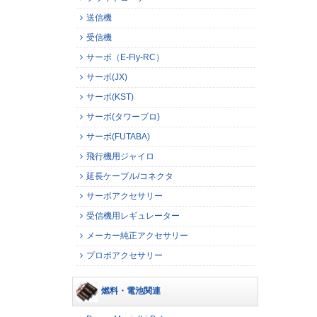
送信機
受信機
サーボ（E-Fly-RC）
サーボ(JX)
サーボ(KST)
サーボ(タワープロ)
サーボ(FUTABA)
飛行機用ジャイロ
延長ケーブル/コネクタ
サーボアクセサリー
受信機用レギュレーター
メーカー純正アクセサリー
プロポアクセサリー
燃料・電池関連