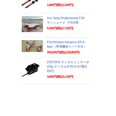
1,680円(税込1,848円)
Hui Yang Professional F3A
サンシェード（F3A)用
6,500円(税込7,150円)
F3A 80class Advance EP A-
type（専用機体スーツ付き）
208,000円(税込228,800円)
Z3675HV デジタルミニサーボ
(26g デジタル/4.8V-8.4V電圧
対応)
4,680円(税込5,148円)