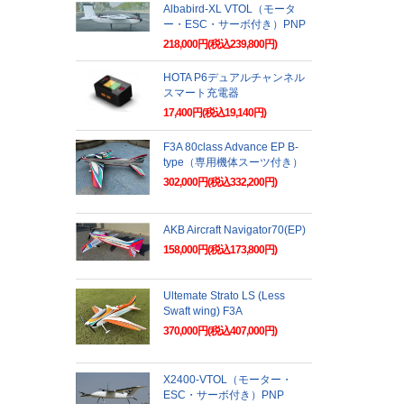
Albabird-XL VTOL（モータ
ー・ESC・サーボ付き）PNP
218,000円(税込239,800円)
HOTA P6デュアルチャンネル
スマート充電器
17,400円(税込19,140円)
F3A 80class Advance EP B-
type（専用機体スーツ付き）
302,000円(税込332,200円)
AKB Aircraft Navigator70(EP)
158,000円(税込173,800円)
Ultemate Strato LS (Less
Swaft wing) F3A
370,000円(税込407,000円)
X2400-VTOL（モーター・
ESC・サーボ付き）PNP