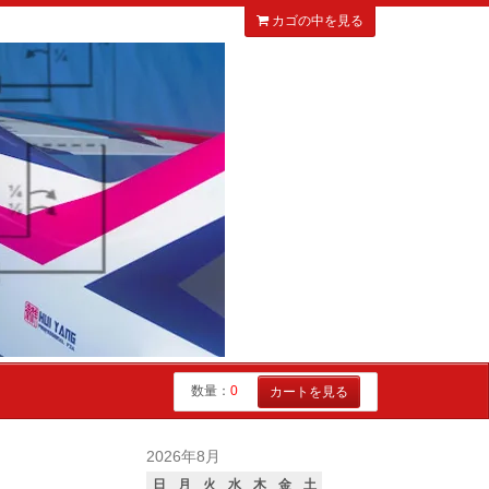
カゴの中を見る
数量：
0
カートを見る
2026年8月
日
月
火
水
木
金
土