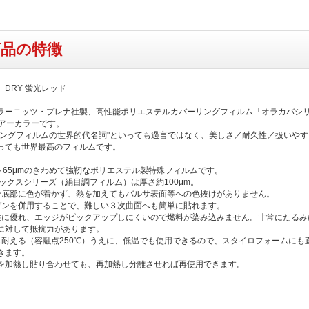
商品の特徴
DRY 蛍光レッド
ラーニッツ・プレナ社製、高性能ポリエステルカバーリングフィルム「オラカバシ
リアーカラーです。
リングフィルムの世界的代名詞"といっても過言ではなく、美しさ／耐久性／扱いやす
っても世界最高のフィルムです。
2～65μmのきわめて強靭なポリエステル製特殊フィルムです。
テックスシリーズ（絹目調フィルム）は厚さ約100μm。
ン底部に色が着かず、熱を加えてもバルサ表面等への色抜けがありません。
ガンを併用することで、難しい３次曲面へも簡単に貼れます。
性に優れ、エッジがピックアップしにくいので燃料が染み込みません。非常にたるみ
に対して抵抗力があります。
も耐える（容融点250℃）うえに、低温でも使用できるので、スタイロフォームにも
きます。
を加熱し貼り合わせても、再加熱し分離させれば再使用できます。