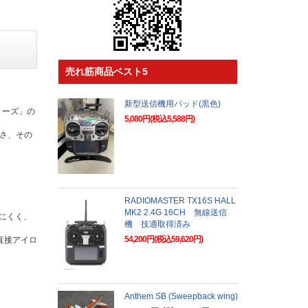
売れ筋商品ベスト5
新型送信機用パッド(黒色)
リーズ」の
5,080円(税込5,588円)
さ、その
RADIOMASTER TX16S HALL
MK2 2.4G 16CH 無線送信
にくく、
機 技適取得済み
54,200円(税込59,620円)
直接アイロ
Anthem SB (Sweepback wing)