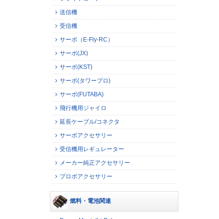
送信機
受信機
サーボ（E-Fly-RC）
サーボ(JX)
サーボ(KST)
サーボ(タワープロ)
サーボ(FUTABA)
飛行機用ジャイロ
延長ケーブル/コネクタ
サーボアクセサリー
受信機用レギュレーター
メーカー純正アクセサリー
プロポアクセサリー
燃料・電池関連