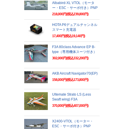
Albabird-XL VTOL（モータ
ー・ESC・サーボ付き）PNP
218,000円(税込239,800円)
HOTA P6デュアルチャンネル
スマート充電器
17,400円(税込19,140円)
F3A 80class Advance EP B-
type（専用機体スーツ付き）
302,000円(税込332,200円)
AKB Aircraft Navigator70(EP)
158,000円(税込173,800円)
Ultemate Strato LS (Less
Swaft wing) F3A
370,000円(税込407,000円)
X2400-VTOL（モーター・
ESC・サーボ付き）PNP