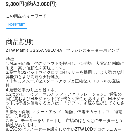
2,800円(税込3,080円)
この商品のキーワード
HOBBYNET
商品説明
ZTW Mantis G2 25A-SBEC 4A ブラシレスモーター用アンプ
特徴：
1.Mosfetに新世代のクラフトを採用し、低発熱、大電流に瞬時に
耐え、高い信頼性を実現します。
2.高性能32ビットマイクロプロセッサーを採用し、より強力な計
算能力とより高速な実行速度。
3.非常にスムーズなスタートアップと正確なスロットルの直線
性。
4.運転効率の向上と省エネ。
5.2つのモード: ノーマルとソフトアクセラレーション。 通常の
固定翼およびEDFジェット飛行機と互換性があります。EDFジェ
ット飛行機を使用するときは、「ソフト」加速を選択してくださ
い。
6.複数の保護: スタートアップ、過熱、低電圧カットオフ、過電
流、信号損失。
7.高rpmモーターをサポートし、市場のほとんどのモーターと互
換性があります。
8.ESCのパラメーターを設定しやすいZTW LCDプログラムカー