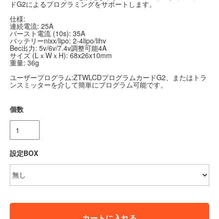
ドG2によるプログラミングをサポートします。
仕様:
連続電流: 25A
バースト電流 (10s): 35A
バッテリーnixx/lipo: 2-4lipo/lihv
Bec出力: 5v/6v/7.4v調整可能4A
サイズ (LｘWｘH): 68x26x10mm
重量: 36g
ユーザープログラム:ZTWLCDプログラムカードG2、またはトラ
ンスミッターを介して簡単にプログラム可能です。
個数
設定BOX
カートに入れる