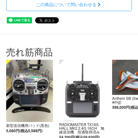
この商品について問い合わせる
売れ筋商品
Anthem SB (S
wing)
398,000円(税込
RADIOMASTER TX16S
新型送信機用パッド(黒色)
HALL MK2 2.4G 16CH 無
5,080円(税込5,588円)
線送信機 技適取得済み
54,200円(税込59,620円)