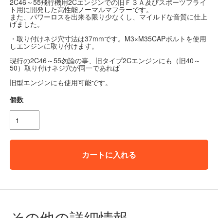
2C46～55飛行機用2Cエンジンでの旧Ｆ３Ａ及びスポーツフライ
ト用に開発した高性能ノーマルマフラーです。
また、パワーロスを出来る限り少なくし、マイルドな音質に仕上
げました。
・取り付けネジ穴寸法は37mmです。M3×M35CAPボルトを使用
しエンジンに取り付けます。
現行の2C46～55勿論の事、旧タイプ2Cエンジンにも（旧40～
50）取り付けネジ穴が同一であれば
旧型エンジンにも使用可能です。
個数
カートに入れる
その他の詳細情報