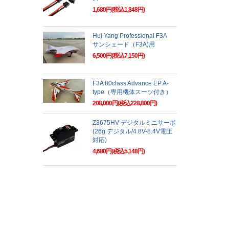
1,680円(税込1,848円)
Hui Yang Professional F3A
サンシェード（F3A)用
6,500円(税込7,150円)
F3A 80class Advance EP A-
type（専用機体スーツ付き）
208,000円(税込228,800円)
Z3675HV デジタルミニサーボ
(26g デジタル/4.8V-8.4V電圧
対応)
4,680円(税込5,148円)