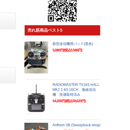
売れ筋商品ベスト5
新型送信機用パッド(黒色)
5,080円(税込5,588円)
RADIOMASTER TX16S HALL
MK2 2.4G 16CH 無線送信
機 技適取得済み
54,200円(税込59,620円)
Anthem SB (Sweepback wing)