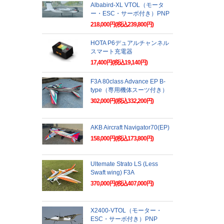
Albabird-XL VTOL（モータ
ー・ESC・サーボ付き）PNP
218,000円(税込239,800円)
HOTA P6デュアルチャンネル
スマート充電器
17,400円(税込19,140円)
F3A 80class Advance EP B-
type（専用機体スーツ付き）
302,000円(税込332,200円)
AKB Aircraft Navigator70(EP)
158,000円(税込173,800円)
Ultemate Strato LS (Less
Swaft wing) F3A
370,000円(税込407,000円)
X2400-VTOL（モーター・
ESC・サーボ付き）PNP