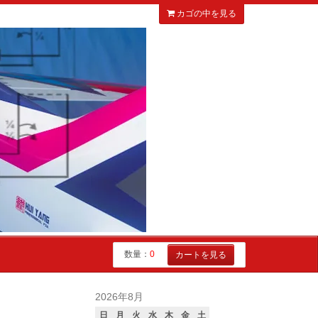
カゴの中を見る
数量：
0
カートを見る
2026年8月
日
月
火
水
木
金
土