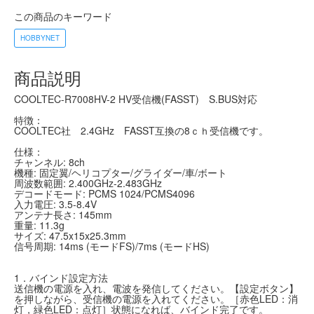
この商品のキーワード
HOBBYNET
商品説明
COOLTEC-R7008HV-2 HV受信機(FASST) S.BUS対応
特徴：
COOLTEC社 2.4GHz FASST互換の8ｃｈ受信機です。
仕様：
チャンネル: 8ch
機種: 固定翼/ヘリコプター/グライダー/車/ボート
周波数範囲: 2.400GHz-2.483GHz
デコードモード: PCMS 1024/PCMS4096
入力電圧: 3.5-8.4V
アンテナ長さ: 145mm
重量: 11.3g
サイズ: 47.5x15x25.3mm
信号周期: 14ms (モードFS)/7ms (モードHS)
1．バインド設定方法
送信機の電源を入れ、電波を発信してください。【設定ボタン】
を押しながら、受信機の電源を入れてください。［赤色LED：消
灯，緑色LED：点灯］状態になれば、バインド完了です。