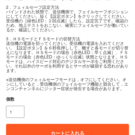
2．フェィルセーフ設定方法
バインドされた状態で、送信機側で、フェイルセーフポジション
にしてください。短く【設定ボタン】をクリックしてください。
受信機の［緑色LED：２回点滅］したら、設定完了です。確認の
ため、地上テストをおこない、確実にフェイルセーフが働いてい
るか、確認してください。
3．ＨＳモードとＦＳモードの切替方法
送信機の電源を切ってください。受信機の電源を入れてくださ
い。【設定ボタン】を６秒長押しして、離すと各モードが切り替
えになります。ＨＳモードの場合［赤色LED：早く点滅］、ＦＳ
モードの場合［赤色LED：ゆっくり点滅］状態となります。ＨＳ
モードは、ハイスピード対応のデジタルサーボをご利用くださ
い。それ以外のサーボを利用するとサーボが破損する恐れがあり
ます。
※送信機側のフェィルセーフモードは，オフにしてください。オ
ンにしていると，受信機側のフェイルセーフ機能と競合して，エ
ンコンチャンネルにジッター症状が発生する場合があります。
個数
カートに入れる