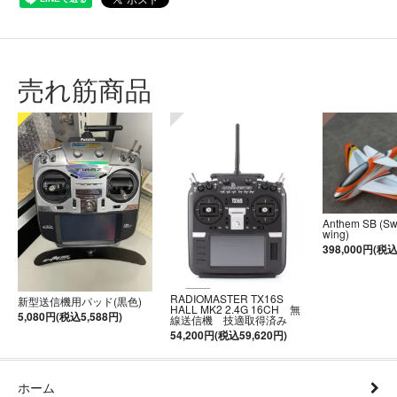
売れ筋商品
Anthem SB (S
wing)
398,000円(税込
RADIOMASTER TX16S
新型送信機用パッド(黒色)
HALL MK2 2.4G 16CH 無
5,080円(税込5,588円)
線送信機 技適取得済み
54,200円(税込59,620円)
ホーム