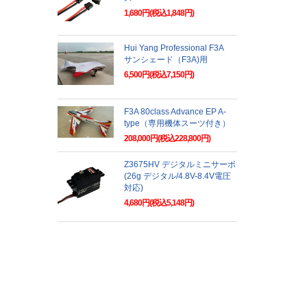
1,680円(税込1,848円)
Hui Yang Professional F3A
サンシェード（F3A)用
6,500円(税込7,150円)
F3A 80class Advance EP A-
type（専用機体スーツ付き）
208,000円(税込228,800円)
Z3675HV デジタルミニサーボ
(26g デジタル/4.8V-8.4V電圧
対応)
4,680円(税込5,148円)