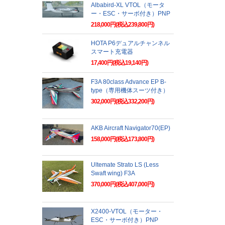
Albabird-XL VTOL（モータ
ー・ESC・サーボ付き）PNP
218,000円(税込239,800円)
HOTA P6デュアルチャンネル
スマート充電器
17,400円(税込19,140円)
F3A 80class Advance EP B-
type（専用機体スーツ付き）
302,000円(税込332,200円)
AKB Aircraft Navigator70(EP)
158,000円(税込173,800円)
Ultemate Strato LS (Less
Swaft wing) F3A
370,000円(税込407,000円)
X2400-VTOL（モーター・
ESC・サーボ付き）PNP