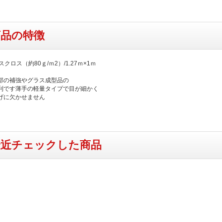
商品の特徴
スクロス（約80ｇ/ｍ2）/1.27ｍ×1ｍ
部の補強やグラス成型品の
利です薄手の軽量タイプで目が細かく
げに欠かせません
最近チェックした商品