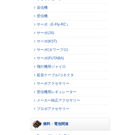
送信機
受信機
サーボ（E-Fly-RC）
サーボ(JX)
サーボ(KST)
サーボ(タワープロ)
サーボ(FUTABA)
飛行機用ジャイロ
延長ケーブル/コネクタ
サーボアクセサリー
受信機用レギュレーター
メーカー純正アクセサリー
プロポアクセサリー
燃料・電池関連