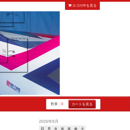
カゴの中を見る
数量：
0
カートを見る
2026年8月
日
月
火
水
木
金
土