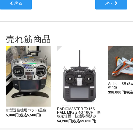
戻る
次へ
売れ筋商品
Anthem SB (S
wing)
398,000円(税込
RADIOMASTER TX16S
新型送信機用パッド(黒色)
HALL MK2 2.4G 16CH 無
5,080円(税込5,588円)
線送信機 技適取得済み
54,200円(税込59,620円)