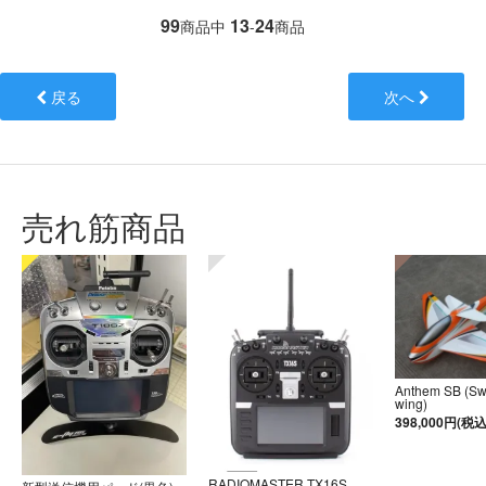
99
13
24
商品中
-
商品
戻る
次へ
売れ筋商品
Anthem SB (S
wing)
398,000円(税込
RADIOMASTER TX16S