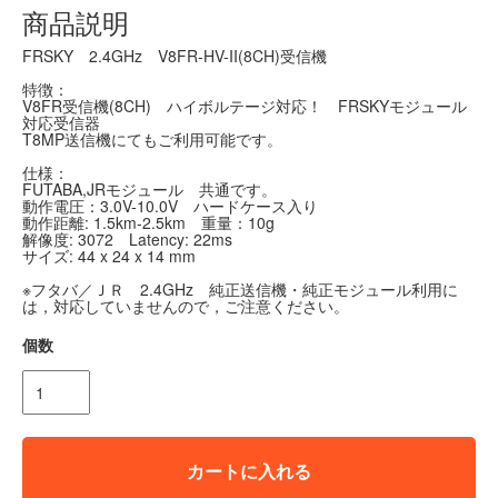
商品説明
FRSKY 2.4GHz V8FR-HV-II(8CH)受信機
特徴：
V8FR受信機(8CH) ハイボルテージ対応！ FRSKYモジュール
対応受信器
T8MP送信機にてもご利用可能です。
仕様：
FUTABA,JRモジュール 共通です。
動作電圧：3.0V-10.0V ハードケース入り
動作距離: 1.5km-2.5km 重量：10g
解像度: 3072 Latency: 22ms
サイズ: 44 x 24 x 14 mm
※フタバ／ＪＲ 2.4GHz 純正送信機・純正モジュール利用に
は，対応していませんので，ご注意ください。
個数
カートに入れる