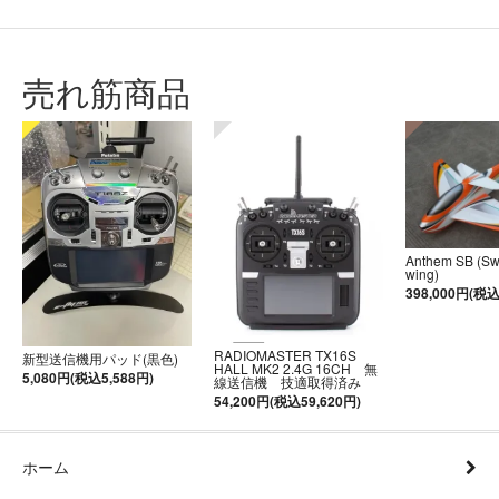
売れ筋商品
Anthem SB (S
wing)
398,000円(税込
RADIOMASTER TX16S
新型送信機用パッド(黒色)
HALL MK2 2.4G 16CH 無
5,080円(税込5,588円)
線送信機 技適取得済み
54,200円(税込59,620円)
ホーム