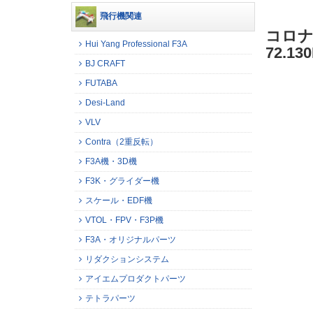
飛行機関連
コロナ
Hui Yang Professional F3A
72.1
BJ CRAFT
FUTABA
Desi-Land
VLV
Contra（2重反転）
F3A機・3D機
F3K・グライダー機
スケール・EDF機
VTOL・FPV・F3P機
F3A・オリジナルパーツ
リダクションシステム
アイエムプロダクトパーツ
テトラパーツ