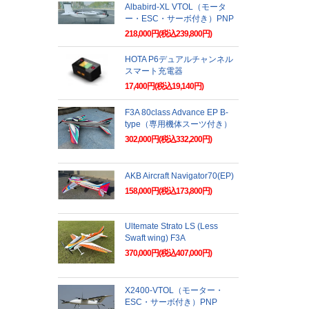
Albabird-XL VTOL（モータ
ー・ESC・サーボ付き）PNP
218,000円(税込239,800円)
HOTA P6デュアルチャンネル
スマート充電器
17,400円(税込19,140円)
F3A 80class Advance EP B-
type（専用機体スーツ付き）
302,000円(税込332,200円)
AKB Aircraft Navigator70(EP)
158,000円(税込173,800円)
Ultemate Strato LS (Less
Swaft wing) F3A
370,000円(税込407,000円)
X2400-VTOL（モーター・
ESC・サーボ付き）PNP