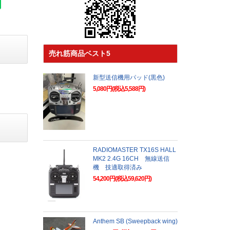
売れ筋商品ベスト5
新型送信機用パッド(黒色)
5,080円(税込5,588円)
RADIOMASTER TX16S HALL
MK2 2.4G 16CH 無線送信
機 技適取得済み
54,200円(税込59,620円)
Anthem SB (Sweepback wing)