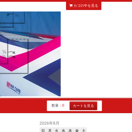
カゴの中を見る
数量：
0
カートを見る
2026年8月
日
月
火
水
木
金
土