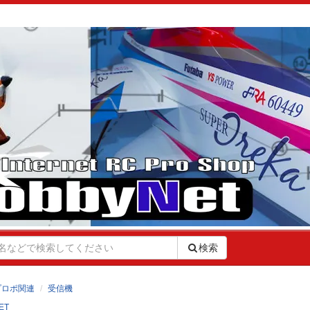
検索
プロポ関連
受信機
ET