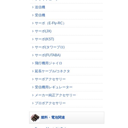
送信機
受信機
サーボ（E-Fly-RC）
サーボ(JX)
サーボ(KST)
サーボ(タワープロ)
サーボ(FUTABA)
飛行機用ジャイロ
延長ケーブル/コネクタ
サーボアクセサリー
受信機用レギュレーター
メーカー純正アクセサリー
プロポアクセサリー
燃料・電池関連