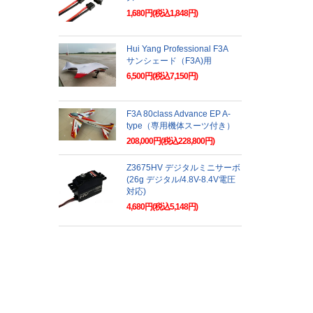
1,680円(税込1,848円)
Hui Yang Professional F3A
サンシェード（F3A)用
6,500円(税込7,150円)
F3A 80class Advance EP A-
type（専用機体スーツ付き）
208,000円(税込228,800円)
Z3675HV デジタルミニサーボ
(26g デジタル/4.8V-8.4V電圧
対応)
4,680円(税込5,148円)