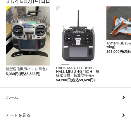
Anthem SB (S
wing)
398,000円(税込
RADIOMASTER TX16S
新型送信機用パッド(黒色)
HALL MK2 2.4G 16CH 無
5,080円(税込5,588円)
線送信機 技適取得済み
54,200円(税込59,620円)
ホーム
カートを見る