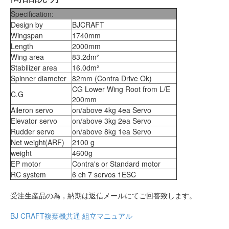
Specification:
Design by
BJCRAFT
Wingspan
1740mm
Length
2000mm
Wing area
83.2dm²
Stabilizer area
16.0dm²
Spinner diameter
82mm (Contra Drive Ok)
CG Lower Wing Root from L/E
C.G
200mm
Aileron servo
on/above 4kg 4ea Servo
Elevator servo
on/above 3kg 2ea Servo
Rudder servo
on/above 8kg 1ea Servo
Net weight(ARF)
2100 g
weight
4600g
EP motor
Contra's or Standard motor
RC system
6 ch 7 servos 1ESC
受注生産品の為，納期は返信メールにてご回答致します。
BJ CRAFT複葉機共通 組立マニュアル