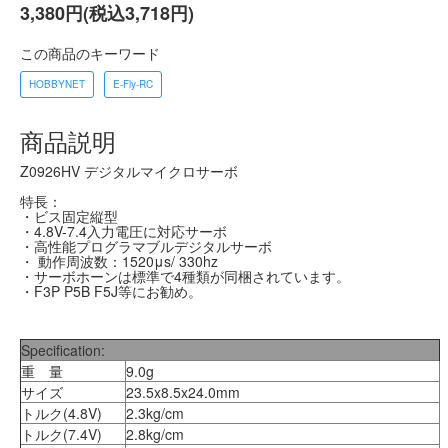
3,380円(税込3,718円)
この商品のキーワード
HOBBYNET
E-Fly-RC
商品説明
Z0926HV デジタルマイクロサーボ
特長：
・ビス固定縦型
・4.8V-7.4入力電圧に対応サーボ
・高性能プログラマブルデジタルサーボ
・ 動作周波数：1520μs/ 330hz
・サーボホーンは標準で4種類が同梱されています。
・F3P P5B F5J等にお勧め。
Specification:
重 量
9.0g
サイズ
23.5x8.5x24.0mm
トルク(4.8V)
2.3kg/cm
トルク(7.4V)
2.8kg/cm