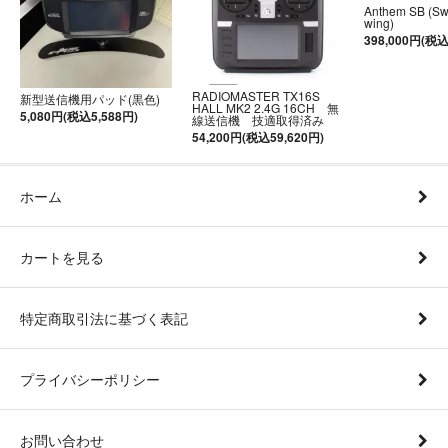
Anthem SB (S
wing)
398,000円(税込
RADIOMASTER TX16S
新型送信機用パッド(黒色)
HALL MK2 2.4G 16CH 無
5,080円(税込5,588円)
線送信機 技適取得済み
54,200円(税込59,620円)
ホーム
カートを見る
特定商取引法に基づく表記
プライバシーポリシー
お問い合わせ