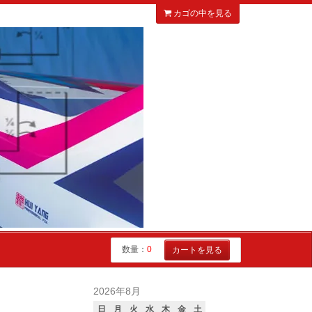
カゴの中を見る
数量：
0
カートを見る
2026年8月
日
月
火
水
木
金
土