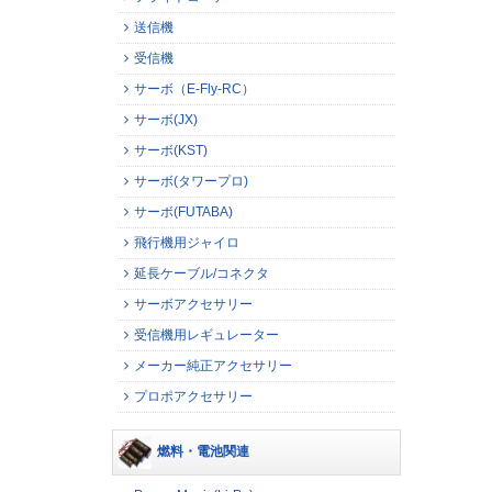
送信機
受信機
サーボ（E-Fly-RC）
サーボ(JX)
サーボ(KST)
サーボ(タワープロ)
サーボ(FUTABA)
飛行機用ジャイロ
延長ケーブル/コネクタ
サーボアクセサリー
受信機用レギュレーター
メーカー純正アクセサリー
プロポアクセサリー
燃料・電池関連