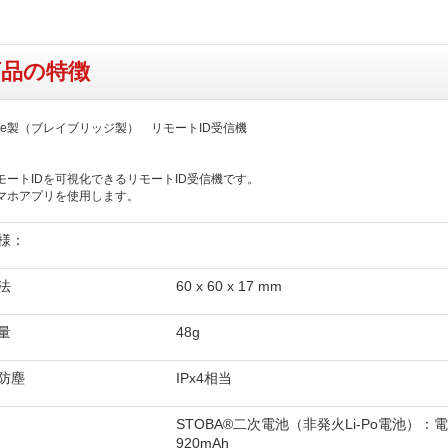
商品の特徴
ridge製（ブレイブリッジ製） リモートID受信機
モートIDを可視化できるリモートID受信機です。
マホアプリを使用します。
様：
法
60 x 60 x 17 mm
量
48g
防塵
IPx4相当
STOBA®二次電池（非発火Li-Po電池）：
920mAh