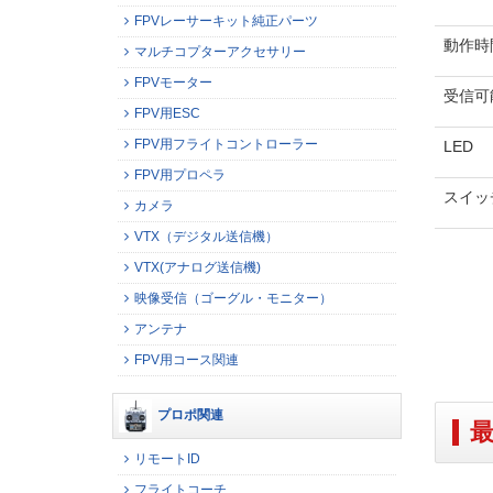
FPVレーサーキット純正パーツ
動作時
マルチコプターアクセサリー
FPVモーター
受信可
FPV用ESC
FPV用フライトコントローラー
LED
FPV用プロペラ
スイッ
カメラ
VTX（デジタル送信機）
VTX(アナログ送信機)
映像受信（ゴーグル・モニター）
アンテナ
FPV用コース関連
プロポ関連
リモートID
フライトコーチ