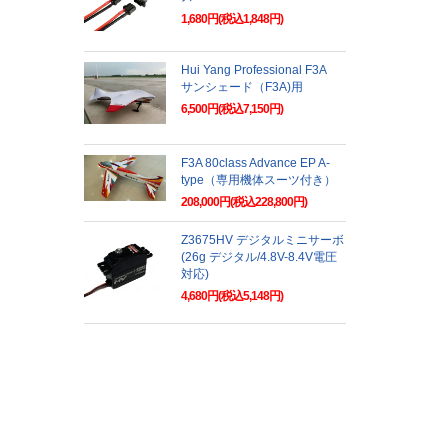
1,680円(税込1,848円)
Hui Yang Professional F3A
サンシェード（F3A)用
6,500円(税込7,150円)
F3A 80class Advance EP A-
type（専用機体スーツ付き）
208,000円(税込228,800円)
Z3675HV デジタルミニサーボ
(26g デジタル/4.8V-8.4V電圧
対応)
4,680円(税込5,148円)