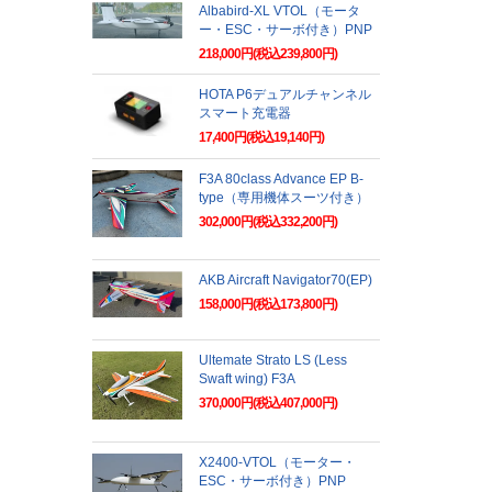
Albabird-XL VTOL（モータ
ー・ESC・サーボ付き）PNP
218,000円(税込239,800円)
HOTA P6デュアルチャンネル
スマート充電器
17,400円(税込19,140円)
F3A 80class Advance EP B-
type（専用機体スーツ付き）
302,000円(税込332,200円)
AKB Aircraft Navigator70(EP)
158,000円(税込173,800円)
Ultemate Strato LS (Less
Swaft wing) F3A
370,000円(税込407,000円)
X2400-VTOL（モーター・
ESC・サーボ付き）PNP