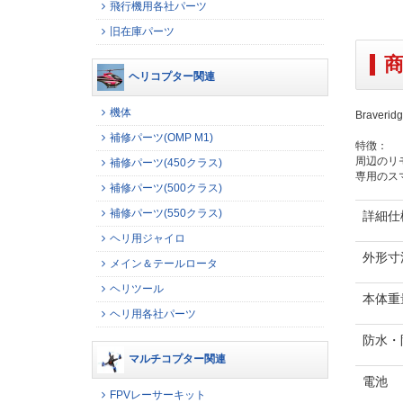
飛行機用各社パーツ
旧在庫パーツ
ヘリコプター関連
機体
Brave
補修パーツ(OMP M1)
特徴：
周辺のリ
補修パーツ(450クラス)
専用のス
補修パーツ(500クラス)
補修パーツ(550クラス)
詳細仕
ヘリ用ジャイロ
外形寸
メイン＆テールロータ
ヘリツール
本体重
ヘリ用各社パーツ
防水・
マルチコプター関連
電池
FPVレーサーキット