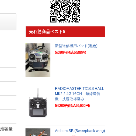
売れ筋商品ベスト5
新型送信機用パッド(黒色)
5,080円(税込5,588円)
RADIOMASTER TX16S HALL
MK2 2.4G 16CH 無線送信
機 技適取得済み
54,200円(税込59,620円)
電池容量
Anthem SB (Sweepback wing)