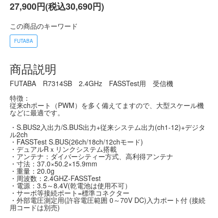
27,900円(税込30,690円)
この商品のキーワード
FUTABA
商品説明
FUTABA R7314SB 2.4GHz FASSTest用 受信機
特徴：
従来chポート（PWM）を多く備えてますので、大型スケール機
などに最適です。
・S.BUS2入出力/S.BUS出力+従来システム出力(ch1-12)+デジタ
ル2ch
・FASSTest S.BUS(26ch/18ch/12chモード)
・デュアルRｘリンクシステム搭載
・アンテナ：ダイバーシティー方式、高利得アンテナ
・寸法：37.0×50.2×15.9mm
・重量：20.0g
・周波数：2.4GHZ-FASSTest
・電源：3.5～8.4V(乾電池は使用不可）
・サーボ等接続ポート=標準コネクター
・外部電圧測定用(許容電圧範囲 0～70V DC)入力ポート付 (接続
用コードは別売)