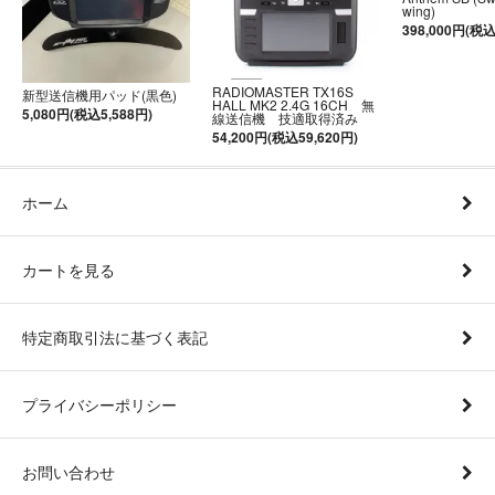
wing)
398,000円(税込
RADIOMASTER TX16S
新型送信機用パッド(黒色)
HALL MK2 2.4G 16CH 無
5,080円(税込5,588円)
線送信機 技適取得済み
54,200円(税込59,620円)
ホーム
カートを見る
特定商取引法に基づく表記
プライバシーポリシー
お問い合わせ