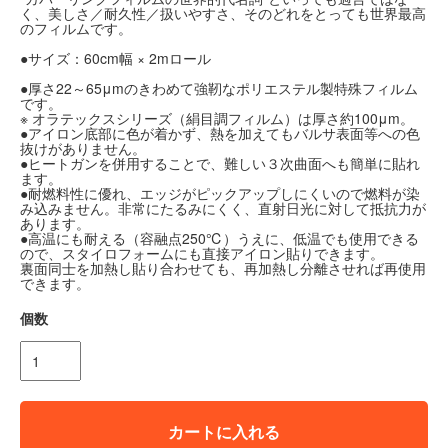
く、美しさ／耐久性／扱いやすさ、そのどれをとっても世界最高
のフィルムです。
●サイズ：60cm幅 × 2mロール
●厚さ22～65μmのきわめて強靭なポリエステル製特殊フィルム
です。
※ オラテックスシリーズ（絹目調フィルム）は厚さ約100μm。
●アイロン底部に色が着かず、熱を加えてもバルサ表面等への色
抜けがありません。
●ヒートガンを併用することで、難しい３次曲面へも簡単に貼れ
ます。
●耐燃料性に優れ、エッジがピックアップしにくいので燃料が染
み込みません。非常にたるみにくく、直射日光に対して抵抗力が
あります。
●高温にも耐える（容融点250℃）うえに、低温でも使用できる
ので、スタイロフォームにも直接アイロン貼りできます。
裏面同士を加熱し貼り合わせても、再加熱し分離させれば再使用
できます。
個数
カートに入れる