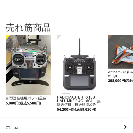
売れ筋商品
Anthem SB (S
wing)
398,000円(税込
RADIOMASTER TX16S
新型送信機用パッド(黒色)
HALL MK2 2.4G 16CH 無
5,080円(税込5,588円)
線送信機 技適取得済み
54,200円(税込59,620円)
ホーム