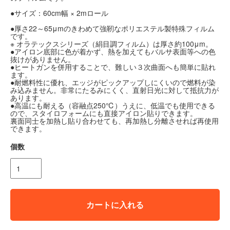
●サイズ：60cm幅 × 2mロール
●厚さ22～65μmのきわめて強靭なポリエステル製特殊フィルム
です。
※ オラテックスシリーズ（絹目調フィルム）は厚さ約100μm。
●アイロン底部に色が着かず、熱を加えてもバルサ表面等への色
抜けがありません。
●ヒートガンを併用することで、難しい３次曲面へも簡単に貼れ
ます。
●耐燃料性に優れ、エッジがピックアップしにくいので燃料が染
み込みません。非常にたるみにくく、直射日光に対して抵抗力が
あります。
●高温にも耐える（容融点250℃）うえに、低温でも使用できる
ので、スタイロフォームにも直接アイロン貼りできます。
裏面同士を加熱し貼り合わせても、再加熱し分離させれば再使用
できます。
個数
カートに入れる