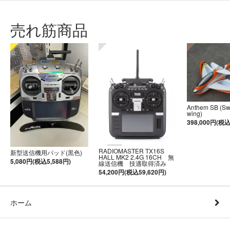
売れ筋商品
Anthem SB (S
wing)
398,000円(税込
RADIOMASTER TX16S
新型送信機用パッド(黒色)
HALL MK2 2.4G 16CH 無
5,080円(税込5,588円)
線送信機 技適取得済み
54,200円(税込59,620円)
ホーム