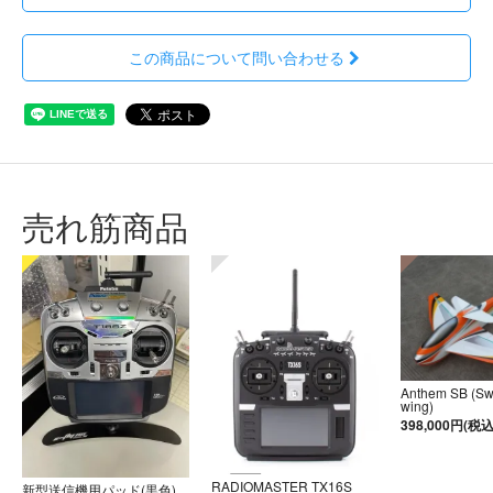
この商品について問い合わせる
売れ筋商品
Anthem SB (S
wing)
398,000円(税込
RADIOMASTER TX16S
新型送信機用パッド(黒色)