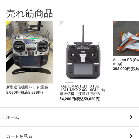
売れ筋商品
Anthem SB (S
wing)
398,000円(税込
RADIOMASTER TX16S
新型送信機用パッド(黒色)
HALL MK2 2.4G 16CH 無
5,080円(税込5,588円)
線送信機 技適取得済み
54,200円(税込59,620円)
ホーム
カートを見る