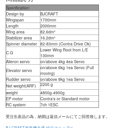
Specification:
Design by
BJCRAFT
Wingspan
1700mm
Length
2000mm
Wing area
82.6dm²
Stabilizer area
16.2dm²
Spinner diameter
82-83mm (Contra Drive Ok)
Lower Wing Root from L/E
C.G
130mm
Aileron servo
on/above 4kg 4ea Servo
on/above 6kg 1ea Servo (Full
Elevator servo
moving)
Rudder servo
on/above 8kg 1ea Servo
2200 g
Net weight(ARF)
weight
4800g-4900g
EP motor
Contra's or Standard motor
RC system
7ch 1ESC
受注生産品の為，納期は返信メールにてご回答致します。
BJ CRAFT複葉機共通 組立マニュアル