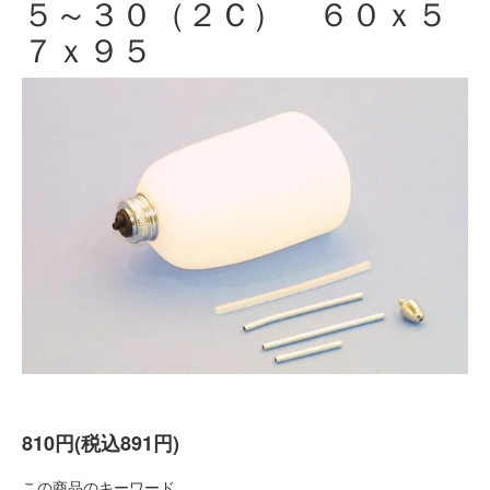
５～３０（２Ｃ） ６０ｘ５
７ｘ９５
810円(税込891円)
この商品のキーワード