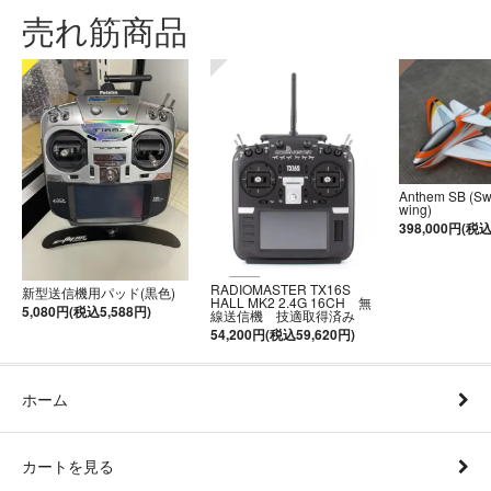
売れ筋商品
Anthem SB (S
wing)
398,000円(税込
RADIOMASTER TX16S
新型送信機用パッド(黒色)
HALL MK2 2.4G 16CH 無
5,080円(税込5,588円)
線送信機 技適取得済み
54,200円(税込59,620円)
ホーム
カートを見る