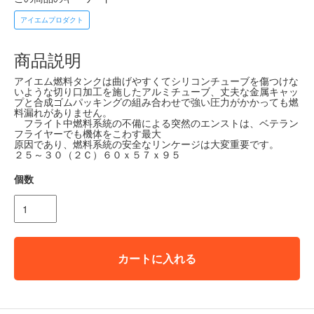
アイエムプロダクト
商品説明
アイエム燃料タンクは曲げやすくてシリコンチューブを傷つけな
いような切り口加工を施したアルミチューブ、丈夫な金属キャッ
プと合成ゴムパッキングの組み合わせで強い圧力がかかっても燃
料漏れがありません。
フライト中燃料系統の不備による突然のエンストは、ベテラン
フライヤーでも機体をこわす最大
原因であり、燃料系統の安全なリンケージは大変重要です。
２５～３０（２Ｃ）６０ｘ５７ｘ９５
個数
カートに入れる