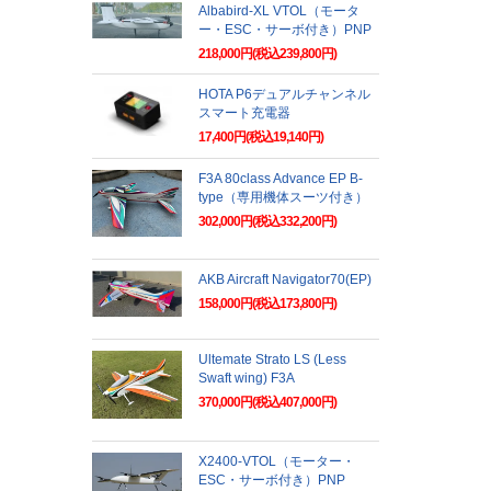
Albabird-XL VTOL（モータ
ー・ESC・サーボ付き）PNP
218,000円(税込239,800円)
HOTA P6デュアルチャンネル
スマート充電器
17,400円(税込19,140円)
F3A 80class Advance EP B-
type（専用機体スーツ付き）
302,000円(税込332,200円)
AKB Aircraft Navigator70(EP)
158,000円(税込173,800円)
Ultemate Strato LS (Less
Swaft wing) F3A
370,000円(税込407,000円)
X2400-VTOL（モーター・
ESC・サーボ付き）PNP