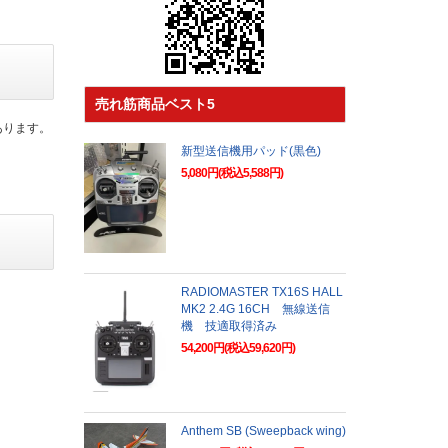
売れ筋商品ベスト5
あります。
新型送信機用パッド(黒色)
5,080円(税込5,588円)
RADIOMASTER TX16S HALL
MK2 2.4G 16CH 無線送信
機 技適取得済み
54,200円(税込59,620円)
Anthem SB (Sweepback wing)