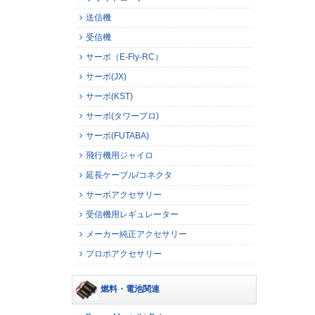
送信機
受信機
サーボ（E-Fly-RC）
サーボ(JX)
サーボ(KST)
サーボ(タワープロ)
サーボ(FUTABA)
飛行機用ジャイロ
延長ケーブル/コネクタ
サーボアクセサリー
受信機用レギュレーター
メーカー純正アクセサリー
プロポアクセサリー
燃料・電池関連