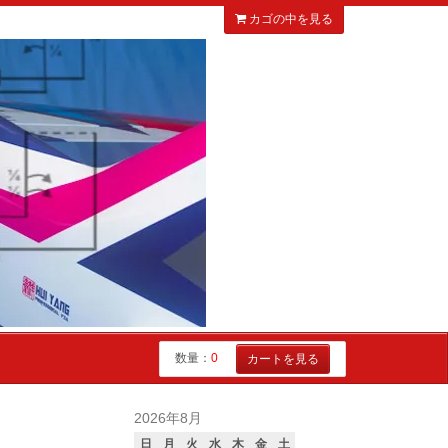
カゴの中を見る
数量：
0
カートを見る
2026年8月
日
月
火
水
木
金
土