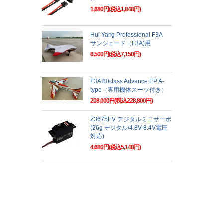
1,680円(税込1,848円)
Hui Yang Professional F3A
サンシェード（F3A)用
6,500円(税込7,150円)
F3A 80class Advance EP A-
type（専用機体スーツ付き）
208,000円(税込228,800円)
Z3675HV デジタルミニサーボ
(26g デジタル/4.8V-8.4V電圧
対応)
4,680円(税込5,148円)