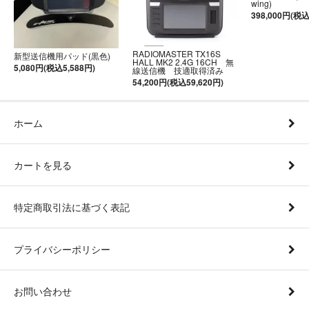
wing)
398,000円(税込
RADIOMASTER TX16S
新型送信機用パッド(黒色)
HALL MK2 2.4G 16CH 無
5,080円(税込5,588円)
線送信機 技適取得済み
54,200円(税込59,620円)
ホーム
カートを見る
特定商取引法に基づく表記
プライバシーポリシー
お問い合わせ