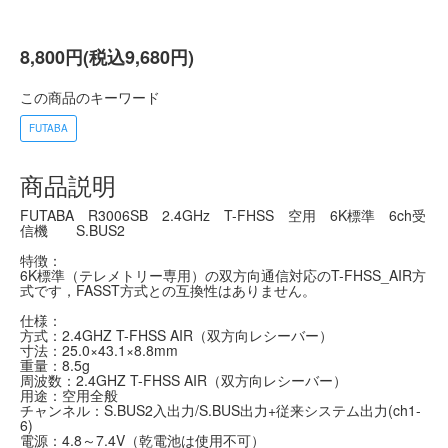
8,800円(税込9,680円)
この商品のキーワード
FUTABA
商品説明
FUTABA R3006SB 2.4GHz T-FHSS 空用 6K標準 6ch受
信機 S.BUS2
特徴：
6K標準（テレメトリー専用）の双方向通信対応のT-FHSS_AIR方
式です，FASST方式との互換性はありません。
仕様：
方式：2.4GHZ T-FHSS AIR（双方向レシーバー）
寸法：25.0×43.1×8.8mm
重量：8.5g
周波数：2.4GHZ T-FHSS AIR（双方向レシーバー）
用途：空用全般
チャンネル：S.BUS2入出力/S.BUS出力+従来システム出力(ch1-
6)
電源：4.8～7.4V（乾電池は使用不可）