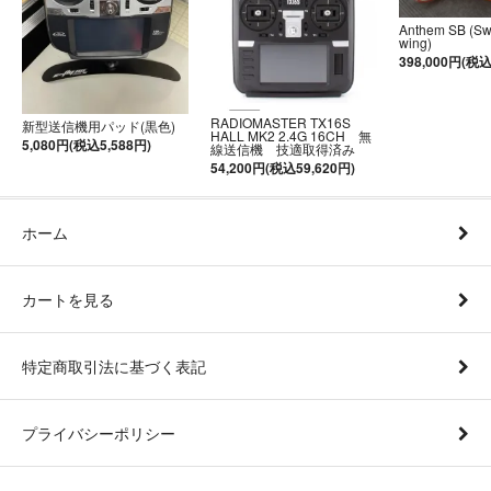
Anthem SB (S
wing)
398,000円(税込
RADIOMASTER TX16S
新型送信機用パッド(黒色)
HALL MK2 2.4G 16CH 無
5,080円(税込5,588円)
線送信機 技適取得済み
54,200円(税込59,620円)
ホーム
カートを見る
特定商取引法に基づく表記
プライバシーポリシー