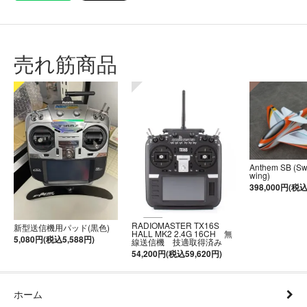
売れ筋商品
Anthem SB (S
wing)
398,000円(税込
RADIOMASTER TX16S
新型送信機用パッド(黒色)
HALL MK2 2.4G 16CH 無
5,080円(税込5,588円)
線送信機 技適取得済み
54,200円(税込59,620円)
ホーム