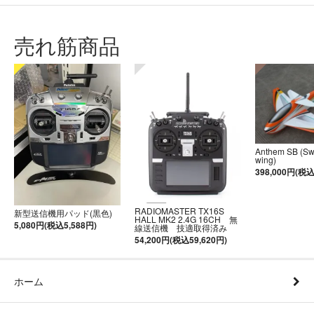
売れ筋商品
Anthem SB (S
wing)
398,000円(税込
RADIOMASTER TX16S
新型送信機用パッド(黒色)
HALL MK2 2.4G 16CH 無
5,080円(税込5,588円)
線送信機 技適取得済み
54,200円(税込59,620円)
ホーム