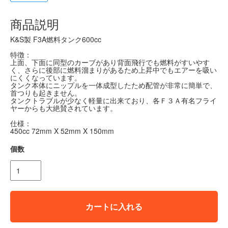
商品説明
K&S製 F3A燃料タンク600cc
特徴：
上面、下面に同型のカーブがあり背面飛行でも燃料がすいやす
く、さらに後部に燃料溜まりがあるため上昇中でもエアーを吸い
にくくなっています。
タンク本体にニップルを一体成型したため配管が非常に簡単で、
首つりも起きません。
タンクトラブルが少なく軽量に出来ており、各Ｆ３Ａ有名フライ
ヤーからも大絶賛されています。
仕様：
450cc 72mm X 52mm X 150mm
個数
カートに入れる