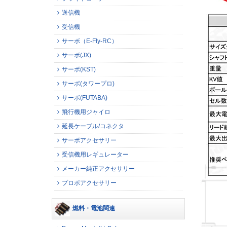
送信機
受信機
サーボ（E-Fly-RC）
サーボ(JX)
サーボ(KST)
サーボ(タワープロ)
サーボ(FUTABA)
飛行機用ジャイロ
延長ケーブル/コネクタ
サーボアクセサリー
受信機用レギュレーター
メーカー純正アクセサリー
プロポアクセサリー
燃料・電池関連