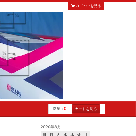
カゴの中を見る
数量：
0
カートを見る
2026年8月
日
月
火
水
木
金
土