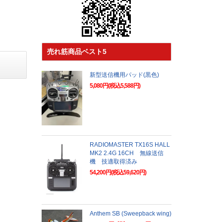
売れ筋商品ベスト5
新型送信機用パッド(黒色)
5,080円(税込5,588円)
RADIOMASTER TX16S HALL
MK2 2.4G 16CH 無線送信
機 技適取得済み
54,200円(税込59,620円)
Anthem SB (Sweepback wing)