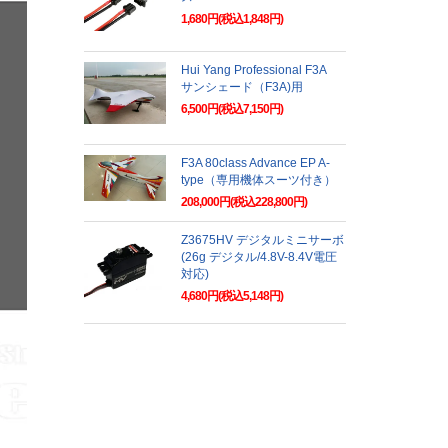
1,680円(税込1,848円)
Hui Yang Professional F3A
サンシェード（F3A)用
6,500円(税込7,150円)
F3A 80class Advance EP A-
type（専用機体スーツ付き）
208,000円(税込228,800円)
Z3675HV デジタルミニサーボ
(26g デジタル/4.8V-8.4V電圧
対応)
4,680円(税込5,148円)