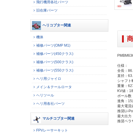
飛行機用各社パーツ
旧在庫パーツ
ヘリコプター関連
機体
補修パーツ(OMP M1)
補修パーツ(450クラス)
PMBM636
補修パーツ(500クラス)
仕様：
補修パーツ(550クラス)
全長：86.
直径：63.
ヘリ用ジャイロ
シャフト軸
重量：62
メイン＆テールロータ
KV値：18
ヘリツール
ポール数：
進角：15
ヘリ用各社パーツ
最大電流値
推奨Li-P
最大出力：
マルチコプター関連
推奨ペラサイズ
FPVレーサーキット