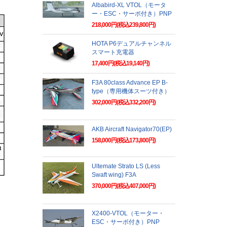
Albabird-XL VTOL（モータ
ー・ESC・サーボ付き）PNP
218,000円(税込239,800円)
HOTA P6デュアルチャンネル
スマート充電器
17,400円(税込19,140円)
F3A 80class Advance EP B-
type（専用機体スーツ付き）
302,000円(税込332,200円)
AKB Aircraft Navigator70(EP)
158,000円(税込173,800円)
Ultemate Strato LS (Less
Swaft wing) F3A
370,000円(税込407,000円)
X2400-VTOL（モーター・
ESC・サーボ付き）PNP