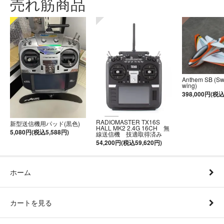
売れ筋商品
Anthem SB (S
wing)
398,000円(税込
RADIOMASTER TX16S
新型送信機用パッド(黒色)
HALL MK2 2.4G 16CH 無
5,080円(税込5,588円)
線送信機 技適取得済み
54,200円(税込59,620円)
ホーム
カートを見る