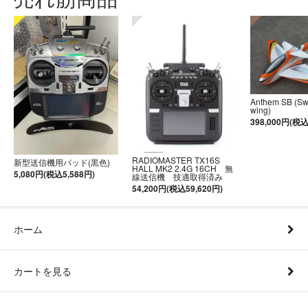
Anthem SB (S
wing)
398,000円(税込
RADIOMASTER TX16S
新型送信機用パッド(黒色)
HALL MK2 2.4G 16CH 無
5,080円(税込5,588円)
線送信機 技適取得済み
54,200円(税込59,620円)
ホーム
カートを見る