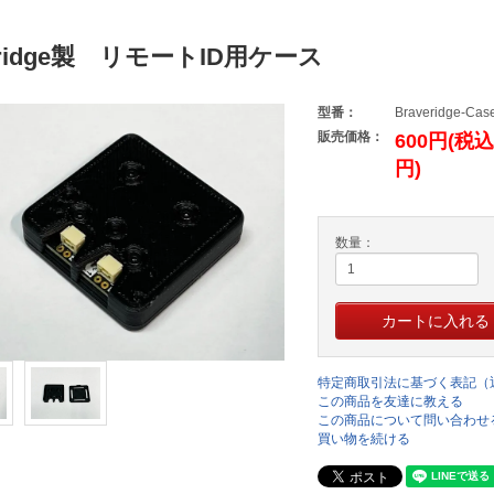
eridge製 リモートID用ケース
型番：
Braveridge-Cas
販売価格：
600円(税込
円)
数量：
特定商取引法に基づく表記（
この商品を友達に教える
この商品について問い合わせ
買い物を続ける