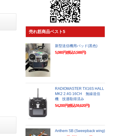
売れ筋商品ベスト5
新型送信機用パッド(黒色)
5,080円(税込5,588円)
RADIOMASTER TX16S HALL
MK2 2.4G 16CH 無線送信
機 技適取得済み
54,200円(税込59,620円)
Anthem SB (Sweepback wing)