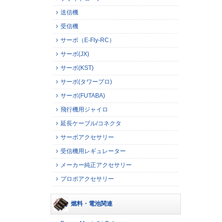
送信機
受信機
サーボ（E-Fly-RC）
サーボ(JX)
サーボ(KST)
サーボ(タワープロ)
サーボ(FUTABA)
飛行機用ジャイロ
延長ケーブル/コネクタ
サーボアクセサリー
受信機用レギュレーター
メーカー純正アクセサリー
プロポアクセサリー
燃料・電池関連