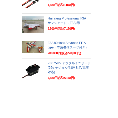
1,680円(税込1,848円)
Hui Yang Professional F3A
サンシェード（F3A)用
6,500円(税込7,150円)
F3A 80class Advance EP A-
type（専用機体スーツ付き）
208,000円(税込228,800円)
Z3675HV デジタルミニサーボ
(26g デジタル/4.8V-8.4V電圧
対応)
4,680円(税込5,148円)