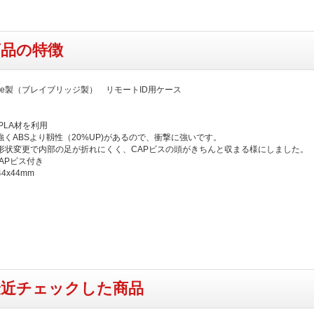
商品の特徴
ridge製（ブレイブリッジ製） リモートID用ケース
x PLA材を利用
強くABSより靱性（20%UP)があるので、衝撃に強いです。
形状変更で内部の足が折れにくく、CAPビスの頭がきちんと収まる様にしました。
CAPビス付き
4x44mm
最近チェックした商品