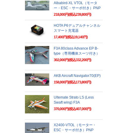
Albabird-XL VTOL（モータ
ー・ESC・サーボ付き）PNP
218,000円(税込239,800円)
HOTA P6デュアルチャンネル
スマート充電器
17,400円(税込19,140円)
F3A 80class Advance EP B-
type（専用機体スーツ付き）
302,000円(税込332,200円)
AKB Aircraft Navigator70(EP)
158,000円(税込173,800円)
Ultemate Strato LS (Less
Swaft wing) F3A
370,000円(税込407,000円)
X2400-VTOL（モーター・
ESC・サーボ付き）PNP