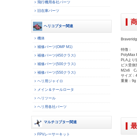
飛行機用各社パーツ
旧在庫パーツ
ヘリコプター関連
機体
Brave
補修パーツ(OMP M1)
特徴：
PolyMa
補修パーツ(450クラス)
PLAより
補修パーツ(500クラス)
ビス受側
M2x6 
補修パーツ(550クラス)
サイズ：4
重量：9g
ヘリ用ジャイロ
メイン＆テールロータ
ヘリツール
ヘリ用各社パーツ
マルチコプター関連
FPVレーサーキット