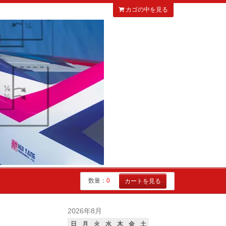
カゴの中を見る
数量：
0
カートを見る
2026年8月
日
月
火
水
木
金
土