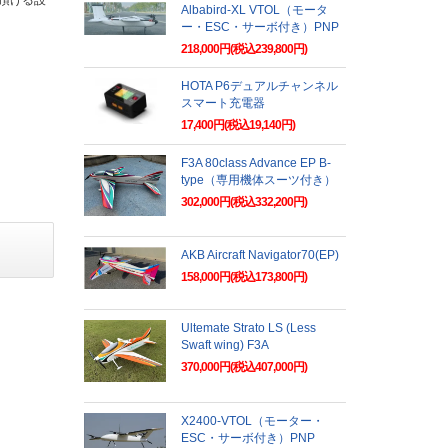
Albabird-XL VTOL（モータ
ー・ESC・サーボ付き）PNP
218,000円(税込239,800円)
HOTA P6デュアルチャンネル
スマート充電器
17,400円(税込19,140円)
F3A 80class Advance EP B-
type（専用機体スーツ付き）
302,000円(税込332,200円)
AKB Aircraft Navigator70(EP)
158,000円(税込173,800円)
Ultemate Strato LS (Less
Swaft wing) F3A
370,000円(税込407,000円)
X2400-VTOL（モーター・
ESC・サーボ付き）PNP