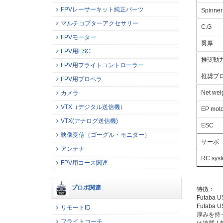
FPVレーサーキット純正パーツ
Spinner
マルチコプターアクセサリー
C.G
FPVモーター
翼厚
FPV用ESC
推奨動力L
FPV用フライトコントローラー
推奨プ
FPV用プロペラ
Net wei
カメラ
VTX（デジタル送信機）
EP moto
VTX(アナログ送信機)
ESC
映像受信（ゴーグル・モニター）
サーボ
アンテナ
RC sys
FPV用コース関連
プロポ関連
特徴：
Futab
Futab
リモートID
厚みを持
フライトコーチ
は抜群！