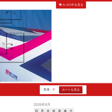
カゴの中を見る
数量：
0
カートを見る
2026年8月
日
月
火
水
木
金
土