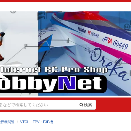
検索
飛行機関連
VTOL・FPV・F3P機