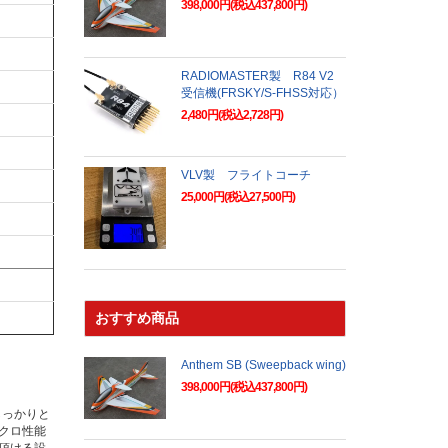
398,000円(税込437,800円)
RADIOMASTER製 R84 V2
受信機(FRSKY/S-FHSS対応）
2,480円(税込2,728円)
VLV製 フライトコーチ
25,000円(税込27,500円)
おすすめ商品
Anthem SB (Sweepback wing)
398,000円(税込437,800円)
でしっかりと
クロ性能
頂ける設