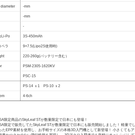
 diameter
-mm
-mm
-
i-Po
3S-450mAh
ロペラ
9×7.5(Lipo2S使用時)
ght
220-260g(バッテリー含む）
r
PSM-2305-1620KV
PSC-15
PS-14 ｘ1 PS-10 ｘ2
tem
4-6ch
a USA限定商品のSkyLeaf STが数量限定で日本にも登場！
a USA限定で販売してたSkyLeaf STが数量限定で日本にも販売開始しました！ 軽量
ったEPP素材を使用し、お手軽サイズの本格3D入門機として新登場！ 小さくてもア
軽量かつクセのない飛行性能を実現し、 3Dアクロ入門者でも気軽にチャレンジして