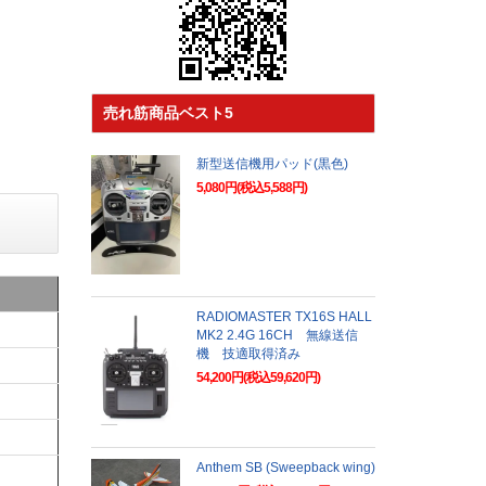
売れ筋商品ベスト5
新型送信機用パッド(黒色)
5,080円(税込5,588円)
RADIOMASTER TX16S HALL
MK2 2.4G 16CH 無線送信
機 技適取得済み
54,200円(税込59,620円)
Anthem SB (Sweepback wing)