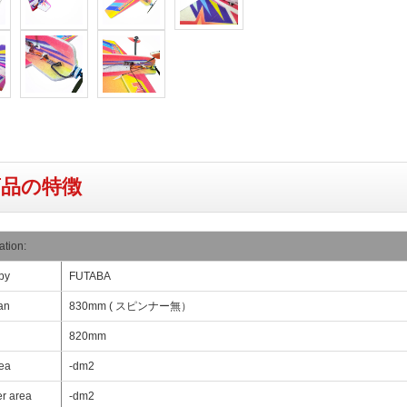
商品の特徴
ation:
by
FUTABA
an
830mm ( スピンナー無）
820mm
ea
-dm2
er area
-dm2