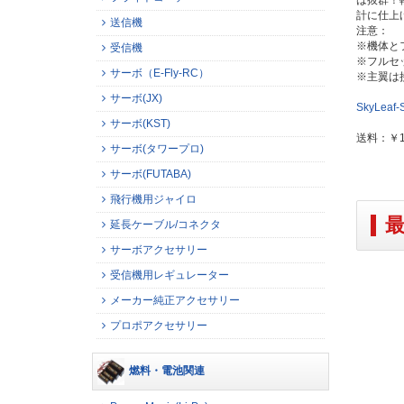
計に仕上
送信機
注意：
※機体と
受信機
※フルセ
サーボ（E-Fly-RC）
※主翼は
サーボ(JX)
SkyLea
サーボ(KST)
送料：￥
サーボ(タワープロ)
サーボ(FUTABA)
飛行機用ジャイロ
延長ケーブル/コネクタ
サーボアクセサリー
受信機用レギュレーター
メーカー純正アクセサリー
プロポアクセサリー
燃料・電池関連