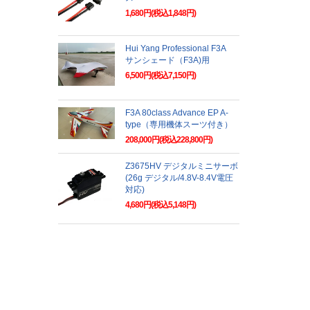
1,680円(税込1,848円)
Hui Yang Professional F3A
サンシェード（F3A)用
6,500円(税込7,150円)
F3A 80class Advance EP A-
type（専用機体スーツ付き）
208,000円(税込228,800円)
Z3675HV デジタルミニサーボ
(26g デジタル/4.8V-8.4V電圧
対応)
4,680円(税込5,148円)