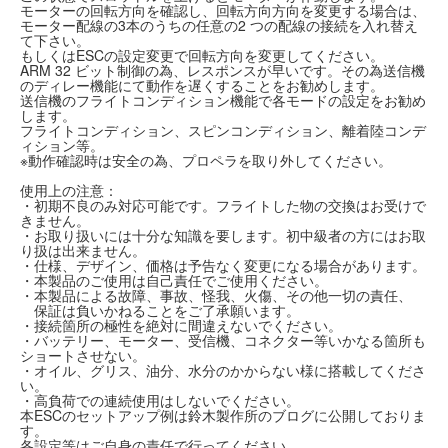
モーターの回転方向を確認し、回転方向方向を変更する場合は、
モーター配線の3本のうちの任意の2 つの配線の接続を入れ替え
て下さい。
もしくはESCの設定変更で回転方向を変更してください。
ARM 32 ビット制御の為、レスポンスが早いです。その為送信機
のディレー機能にて動作を遅くすることをお勧めします。
送信機のフライトコンディション機能で各モードの設定をお勧め
します。
フライトコンディション、スピンコンディション、離着陸コンデ
ィション等。
※動作確認時は安全の為、プロペラを取り外してください。
使用上の注意：
・初期不良のみ対応可能です。フライトした物の交換はお受けで
きません。
・お取り扱いには十分な知識を要します。初中級者の方にはお取
り扱は出来ません。
・仕様、デザイン、価格は予告なく変更になる場合があります。
・本製品のご使用は自己責任でご使用ください。
・本製品による故障、事故、怪我、火傷、その他一切の責任、
保証は負いかねることをご了承願います。
・接続箇所の極性を絶対に間違えないでください。
・バッテリー、モーター、受信機、コネクター等いかなる箇所も
ショートさせない。
・オイル、グリス、油分、水分のかからない様に搭載してくださ
い。
・高負荷での連続使用はしないでください。
本ESCのセットアップ例は鈴木製作所のブログに公開しておりま
す。
各設定等はご自身の責任で行ってください。