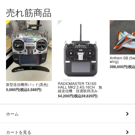
売れ筋商品
Anthem SB (S
wing)
398,000円(税込
RADIOMASTER TX16S
新型送信機用パッド(黒色)
HALL MK2 2.4G 16CH 無
5,080円(税込5,588円)
線送信機 技適取得済み
54,200円(税込59,620円)
ホーム
カートを見る