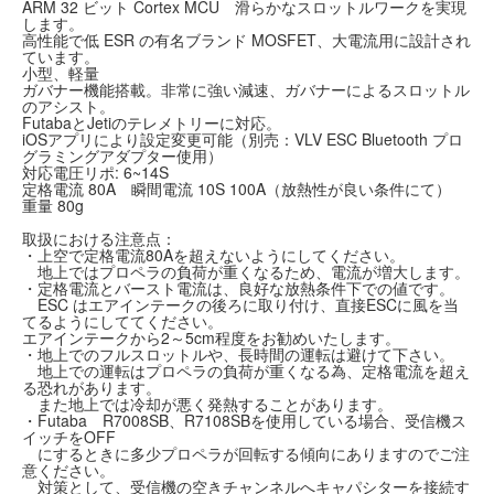
ARM 32 ビット Cortex MCU 滑らかなスロットルワークを実現
します。
高性能で低 ESR の有名ブランド MOSFET、大電流用に設計され
ています。
小型、軽量
ガバナー機能搭載。非常に強い減速、ガバナーによるスロットル
のアシスト。
FutabaとJetiのテレメトリーに対応。
iOSアプリにより設定変更可能（別売：VLV ESC Bluetooth プロ
グラミングアダプター使用）
対応電圧リポ: 6~14S
定格電流 80A 瞬間電流 10S 100A（放熱性が良い条件にて）
重量 80g
取扱における注意点：
・上空で定格電流80Aを超えないようにしてください。
地上ではプロペラの負荷が重くなるため、電流が増大します。
・定格電流とバースト電流は、良好な放熱条件下での値です。
ESC はエアインテークの後ろに取り付け、直接ESCに風を当
てるようにしててください。
エアインテークから2～5cm程度をお勧めいたします。
・地上でのフルスロットルや、⾧時間の運転は避けて下さい。
地上での運転はプロペラの負荷が重くなる為、定格電流を超え
る恐れがあります。
また地上では冷却が悪く発熱することがあります。
・Futaba R7008SB、R7108SBを使用している場合、受信機ス
イッチをOFF
にするときに多少プロペラが回転する傾向にありますのでご注
意ください。
対策として、受信機の空きチャンネルへキャパシターを接続す