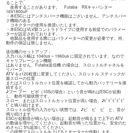
ることで、
改善することがあります。 Futaba RXキャパシター
16V1800uF
・本ESCにはアンチスパーク機能はございません。アンチスパー
ク機能のある
コネクターの使用を推奨いたします。
・本ESCはVLV製コントラドライブに使用する前提でのパラメー
ターが設定されております。
他製品を使用する際にはパラメーターの変更が必要です。尚、
動作の保証は致しません。
送信機のセットアップ：
入力パルス幅は 1040us ~ 1960us に固定されています。なので
キャリブレーション機能
はありません。Futaba送信機 の場合は、スロットルチャネルを
リバース、
ATV を±120程度に変更してください。スロットル スティックが
最スローの位置
またはスロットルカット位置を確認してから動力バッテリーを接
続すると
♪プー プー ピポ（10Sの場合）という音が鳴ればESCが起動
し、動作可能状態です。
スロー、またはスロットルカット位置が高い場合、♪ﾋﾟﾋﾟﾋﾟﾋﾟﾋﾟ
ﾋﾟと鳴り続けます。
スロットル信号の入力がない状態では、♪ピ ピ ピ と、音が
鳴り続けます。
ESCが起動音が鳴らない場合は、起動音が鳴るまで上下の ATV
の数値を増やしてください。起動音が鳴った位置から、安全のた
めさらに 5%追加してください。
この状態でスロットルを上げるとモーターが作動します。