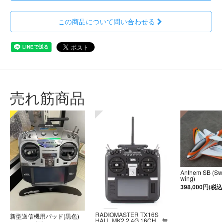
この商品について問い合わせる
売れ筋商品
Anthem SB (S
wing)
398,000円(税込
RADIOMASTER TX16S
新型送信機用パッド(黒色)
HALL MK2 2.4G 16CH 無