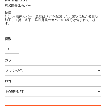
F3K用機体カバー
特徴
1.5m用機体カバー 翼端はペグを配慮した、袋状に広がる形状
加工、主翼・水平・垂直尾翼のカバーの1機分が含まれていま
す。
個数
カラー
ロゴ