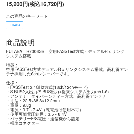
15,200円(税込16,720円)
この商品のキーワード
FUTABA
商品説明
FUTABA R7306SB 空用FASSTest方式・デュアルRｘリンク
システム搭載
特徴：
空用FASSTest方式デュアルRｘリンクシステム搭載。高利得アン
テナ採用した6chレシーバーです。
仕様：
・FASSTest 2.4GHz方式(18ch/12chモード)
・S.BUS2入出力/S.BUS出力+従来システム出力(ch1-6)
・アンテナ：ダイバーシティー方式、高利得アンテナ
・寸法：22.5×38.3×12.2mm
・重量：9.8g
・電源：3.7～7.4V（乾電池は使用不可）
・使用可能電圧範囲：3.5～8.4V
・バッテリーF/S電圧：送信機から設定
・標準コネクター