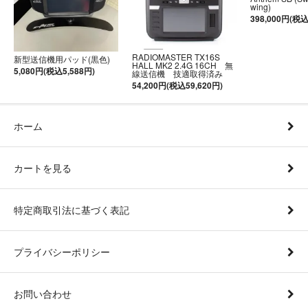
wing)
398,000円(税込
RADIOMASTER TX16S
新型送信機用パッド(黒色)
HALL MK2 2.4G 16CH 無
5,080円(税込5,588円)
線送信機 技適取得済み
54,200円(税込59,620円)
ホーム
カートを見る
特定商取引法に基づく表記
プライバシーポリシー
お問い合わせ