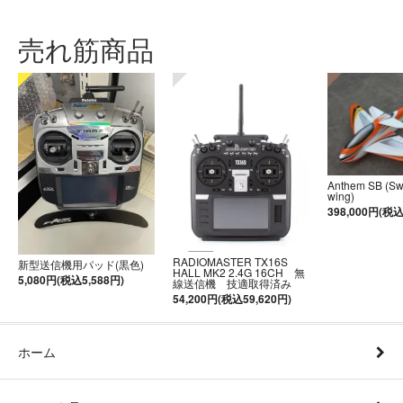
売れ筋商品
Anthem SB (S
wing)
398,000円(税込
RADIOMASTER TX16S
新型送信機用パッド(黒色)
HALL MK2 2.4G 16CH 無
5,080円(税込5,588円)
線送信機 技適取得済み
54,200円(税込59,620円)
ホーム