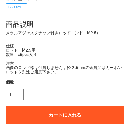
HOBBYNET
商品説明
メタルアジャスタチップ付きロッドエンド（M2.5）
仕様：
ロッド：M2.5用
数量：x5pcs入り
注意：
画像のロッド棒は付属しません，径２.5mmの金属又はカーボン
ロッドを別途ご用意下さい。
個数
カートに入れる