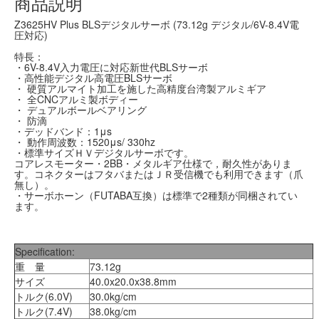
商品説明
Z3625HV Plus BLSデジタルサーボ (73.12g デジタル/6V-8.4V電
圧対応)
特長：
・6V-8.4V入力電圧に対応新世代BLSサーボ
・高性能デジタル高電圧BLSサーボ
・ 硬質アルマイト加工を施した高精度台湾製アルミギア
・ 全CNCアルミ製ボディー
・ デュアルボールベアリング
・ 防滴
・デッドバンド：1μs
・ 動作周波数：1520μs/ 330hz
・標準サイズＨＶデジタルサーボです。
コアレスモーター・2BB・メタルギア仕様で，耐久性がありま
す。コネクターはフタバまたはＪＲ受信機でも利用できます（爪
無し）。
・サーボホーン（FUTABA互換）は標準で2種類が同梱されてい
ます。
Specification:
重 量
73.12g
サイズ
40.0x20.0x38.8mm
トルク(6.0V)
30.0kg/cm
トルク(7.4V)
38.0kg/cm