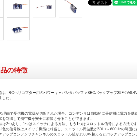
商品の特徴
W)は、RCヘリコプター用のパワーキャパシタバッファBECバックアップ25F 6V/8.4V
ました。
らかの理由で受信機の電源が切断された場合、コンデンサは自動的に受信機に電力を供
ボを制御して航空機を安全に着陸させることができます。
御方法は2つあり、1つはスイッチによる方法、もう1つはスロットル信号による方法です
ジ色の信号線はスイッチ機能に相当し、スロットル周波数が50Hz～600Hzの範囲に
クアップコンデンサチャンネルのスロットル値が1500を超えるとバックアップコン