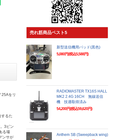
売れ筋商品ベスト5
新型送信機用パッド(黒色)
5,080円(税込5,588円)
RADIOMASTER TX16S HALL
 25Aをリ
MK2 2.4G 16CH 無線送信
機 技適取得済み
54,200円(税込59,620円)
給するた
。3ピン
ある場
Anthem SB (Sweepback wing)
デンサが