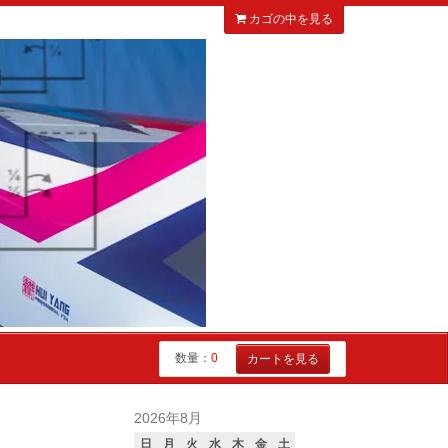
カゴの中を見る
数量：
0
カートを見る
2026年8月
日
月
火
水
木
金
土