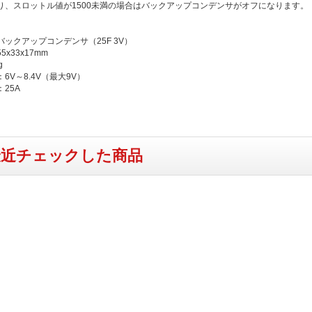
り、スロットル値が1500未満の場合はバックアップコンデンサがオフになります。
ックアップコンデンサ（25F 3V）
x33x17mm
g
6V～8.4V（最大9V）
25A
最近チェックした商品