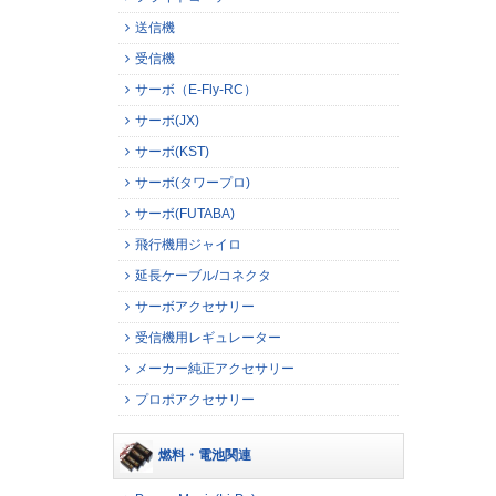
送信機
受信機
サーボ（E-Fly-RC）
サーボ(JX)
サーボ(KST)
サーボ(タワープロ)
サーボ(FUTABA)
飛行機用ジャイロ
延長ケーブル/コネクタ
サーボアクセサリー
受信機用レギュレーター
メーカー純正アクセサリー
プロポアクセサリー
燃料・電池関連