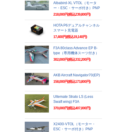
Albabird-XL VTOL（モータ
ー・ESC・サーボ付き）PNP
218,000円(税込239,800円)
HOTA P6デュアルチャンネル
スマート充電器
17,400円(税込19,140円)
F3A 80class Advance EP B-
type（専用機体スーツ付き）
302,000円(税込332,200円)
AKB Aircraft Navigator70(EP)
158,000円(税込173,800円)
Ultemate Strato LS (Less
Swaft wing) F3A
370,000円(税込407,000円)
X2400-VTOL（モーター・
ESC・サーボ付き）PNP