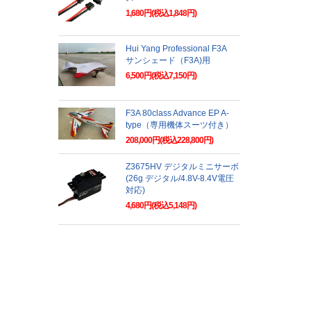
1,680円(税込1,848円)
Hui Yang Professional F3A
サンシェード（F3A)用
6,500円(税込7,150円)
F3A 80class Advance EP A-
type（専用機体スーツ付き）
208,000円(税込228,800円)
Z3675HV デジタルミニサーボ
(26g デジタル/4.8V-8.4V電圧
対応)
4,680円(税込5,148円)