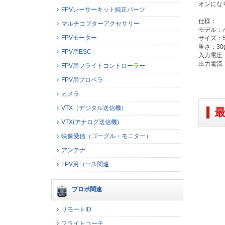
オンにな
FPVレーサーキット純正パーツ
仕様：
マルチコプターアクセサリー
モデル：バ
FPVモーター
サイズ：55
重さ：30
FPV用ESC
入力電圧：
出力電流：
FPV用フライトコントローラー
FPV用プロペラ
カメラ
VTX（デジタル送信機）
VTX(アナログ送信機)
映像受信（ゴーグル・モニター）
アンテナ
FPV用コース関連
プロポ関連
リモートID
フライトコーチ