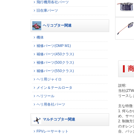
飛行機用各社パーツ
旧在庫パーツ
ヘリコプター関連
機体
補修パーツ(OMP M1)
補修パーツ(450クラス)
補修パーツ(500クラス)
補修パーツ(550クラス)
ヘリ用ジャイロ
説明:
メイン＆テールロータ
当社(ZT
リースし
ヘリツール
ヘリ用各社パーツ
主な特徴:
1. 何
め、サー
マルチコプター関連
2. 制
のオレン
合、バッ
FPVレーサーキット