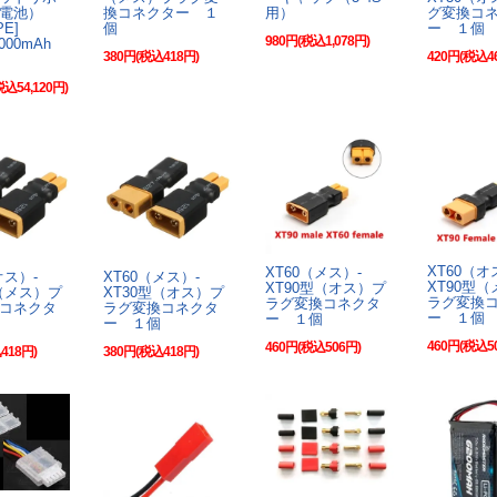
電池）
換コネクター １
用）
グ変換コ
YPE]
個
ー １個
980円(税込1,078円)
22000mAh
380円(税込418円)
420円(税込4
税込54,120円)
XT60（オ
XT60（メス）-
オス）-
XT60（メス）-
XT90型
XT90型（オス）プ
型（メス）プ
XT30型（オス）プ
ラグ変換
ラグ変換コネクタ
コネクタ
ラグ変換コネクタ
ー １個
ー １個
ー １個
460円(税込5
460円(税込506円)
418円)
380円(税込418円)