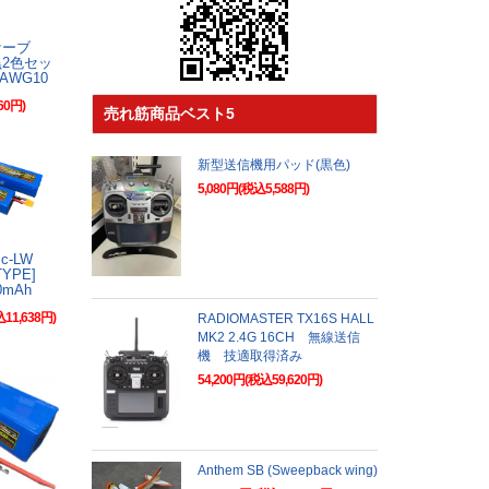
ケーブ
2色セッ
AWG10
60円)
売れ筋商品ベスト5
新型送信機用パッド(黒色)
5,080円(税込5,588円)
gic-LW
-TYPE]
00mAh
込11,638円)
RADIOMASTER TX16S HALL
MK2 2.4G 16CH 無線送信
機 技適取得済み
54,200円(税込59,620円)
Anthem SB (Sweepback wing)