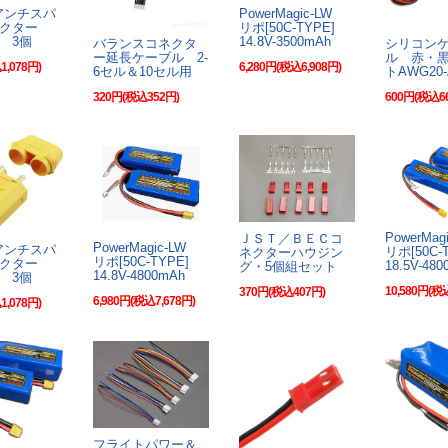
Sアンチスパ
PowerMagic-LW
ネクター
リポ[50C-TYPE]
 3個
14.8V-3500mAh
バランスコネクタ
シリコン
ー延長ケーブル 2-
ル 赤・黒
1,078円)
6,280円(税込6,908円)
6セル＆10セル用
トAWG20-
320円(税込352円)
600円(税込6
PowerMa
ＪＳＴ／ＢＥＣコ
PowerMagic-LW
Sアンチスパ
リポ[50C
ネクターハウジン
リポ[50C-TYPE]
ネクター
18.5V-48
グ・5個組セット
14.8V-4800mAh
 3個
10,580円(税
370円(税込407円)
6,980円(税込7,678円)
1,078円)
フライトパワー＆