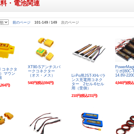
燃料・電池関連
前のページ
101-149
/
149
次のページ
XT90-Sアンチスパ
PowerMa
-M コネクタ
ークコネクター
リポ[80C
）マウン
（オス・メス）
14.8V-22
Li-Po用JST-XHバラ
個
ンス充電用コネク
540円(税込594円)
4,940円(税込
ター 2セル-6セル
264円)
用（受側）
210円(税込231円)