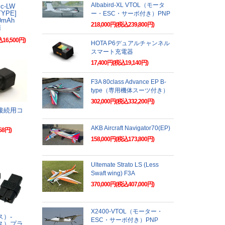
Albabird-XL VTOL（モータ
gic-LW
-TYPE]
ー・ESC・サーボ付き）PNP
000mAh
218,000円(税込239,800円)
値
込16,500円)
HOTA P6デュアルチャンネル
スマート充電器
17,400円(税込19,140円)
F3A 80class Advance EP B-
type（専用機体スーツ付き）
302,000円(税込332,200円)
列接続用コ
AKB Aircraft Navigator70(EP)
58円)
158,000円(税込173,800円)
Ultemate Strato LS (Less
Swaft wing) F3A
370,000円(税込407,000円)
X2400-VTOL（モーター・
ス）-
ESC・サーボ付き）PNP
オス）プラ