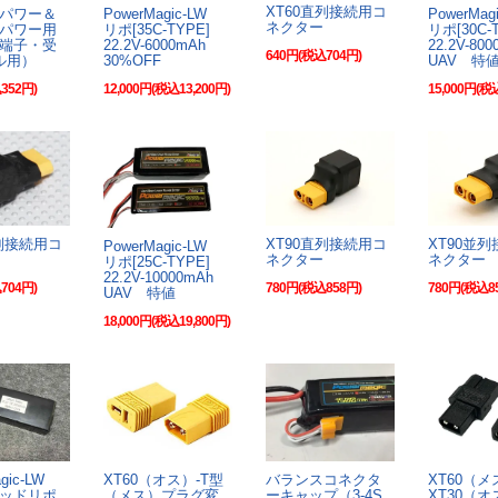
XT60直列接続用コ
パワー＆
PowerMagic-LW
PowerMa
ネクター
パワー用
リポ[35C-TYPE]
リポ[30C
端子・受
22.2V-6000mAh
22.2V-8
640円(税込704円)
ル用）
30%OFF
UAV 特
352円)
12,000円(税込13,200円)
15,000円(税
並列接続用コ
XT90直列接続用コ
XT90並
PowerMagic-LW
ネクター
ネクター
リポ[25C-TYPE]
22.2V-10000mAh
704円)
780円(税込858円)
780円(税込8
UAV 特値
18,000円(税込19,800円)
agic-LW
XT60（オス）-T型
バランスコネクタ
XT60（メ
ッドリポ
（メス）プラグ変
ーキャップ（3-4S
XT30（