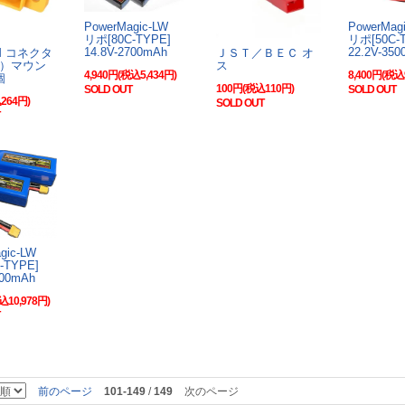
PowerMagic-LW
PowerMa
リポ[80C-TYPE]
リポ[50C
14.8V-2700mAh
22.2V-35
-M コネクタ
ＪＳＴ／ＢＥＣ オ
）マウン
ス
4,940円(税込5,434円)
8,400円(税込
個
100円(税込110円)
SOLD OUT
SOLD OUT
264円)
SOLD OUT
agic-LW
C-TYPE]
200mAh
込10,978円)
前のページ
101-149
/
149
次のページ