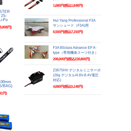
1,680円(税込1,848円)
ASTER
2S-
i-Po
Hui Yang Professional F3A
サンシェード（F3A)用
5,808円)
6,500円(税込7,150円)
F3A 80class Advance EP A-
type（専用機体スーツ付き）
208,000円(税込228,800円)
Z3675HV デジタルミニサーボ
(26g デジタル/4.8V-8.4V電圧
対応)
0*100mm
CS/BAG)
4,680円(税込5,148円)
41円)