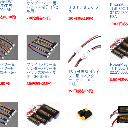
agic-LW
サンダーパワー用
PowerMa
C-TYPE]
バランス端子（3セ
ＪＳＴ／ＢＥＣ メ
リポ[50C
200mAh
ル用）
ス
37.0V-4
F3A
込10,318円)
230円(税込253円)
100円(税込110円)
19,800円(税
パワー＆
フライトパワー＆
PowerMa
パワー用
サンダーパワー用
リポ[35C
1S（HUBSUNタイ
端子（5セ
バランス端子・受
22.2V-35
プ）用コネクタ
側（3セル用）
8,800円(税込
ー オス・メス
352円)
230円(税込253円)
２組
150円(税込165円)