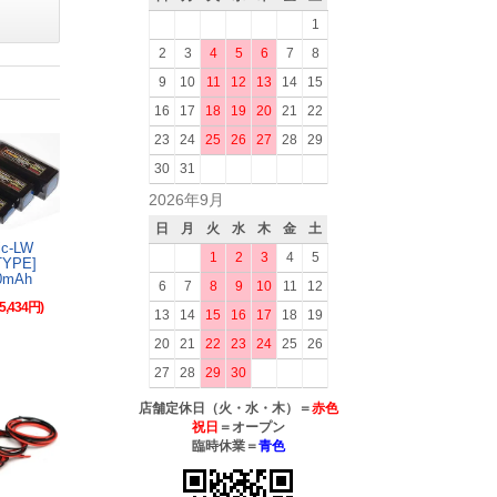
1
2
3
4
5
6
7
8
9
10
11
12
13
14
15
16
17
18
19
20
21
22
23
24
25
26
27
28
29
30
31
2026年9月
日
月
火
水
木
金
土
gic-LW
1
2
3
4
5
-TYPE]
00mAh
6
7
8
9
10
11
12
5,434円)
13
14
15
16
17
18
19
20
21
22
23
24
25
26
27
28
29
30
店舗定休日（火・水・木）＝
赤色
祝日
＝オープン
臨時休業＝
青色