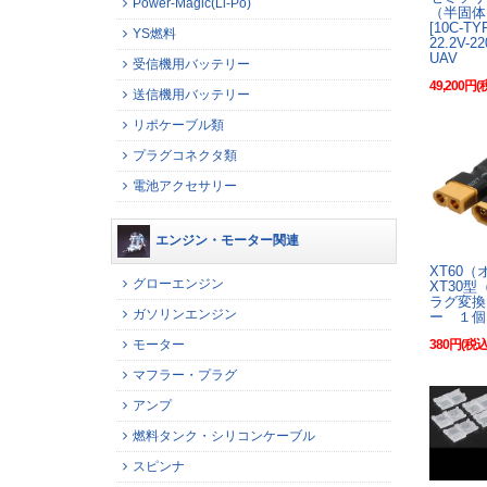
Power-Magic(Li-Po)
（半固体
[10C-T
YS燃料
22.2V-
UAV
受信機用バッテリー
49,200円(
送信機用バッテリー
リポケーブル類
プラグコネクタ類
電池アクセサリー
エンジン・モーター関連
XT60（
グローエンジン
XT30
ラグ変換
ガソリンエンジン
ー １個
380円(税込
モーター
マフラー・プラグ
アンプ
燃料タンク・シリコンケーブル
スピンナ