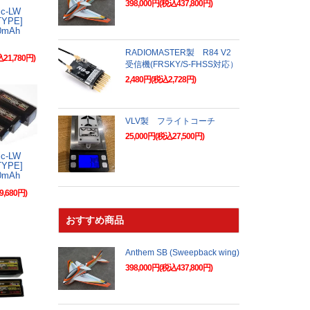
398,000円(税込437,800円)
gic-LW
-TYPE]
800mAh
RADIOMASTER製 R84 V2
込21,780円)
受信機(FRSKY/S-FHSS対応）
2,480円(税込2,728円)
VLV製 フライトコーチ
25,000円(税込27,500円)
gic-LW
-TYPE]
00mAh
9,680円)
おすすめ商品
Anthem SB (Sweepback wing)
398,000円(税込437,800円)