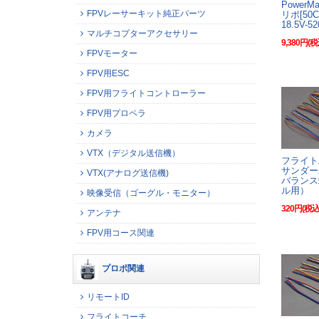
PowerM
FPVレーサーキット純正パーツ
リポ[50
18.5V-5
マルチコプターアクセサリー
9,380円(税
FPVモーター
FPV用ESC
FPV用フライトコントローラー
FPV用プロペラ
カメラ
VTX（デジタル送信機）
フライト
サンダー
VTX(アナログ送信機)
バランス
ル用）
映像受信（ゴーグル・モニター）
320円(税込
アンテナ
FPV用コース関連
プロポ関連
リモートID
フライトコーチ