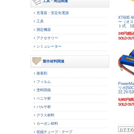
工具・周辺関連
充電器・安定化電源
XT60E
工具
ー（オス
ト式 1
測定機器
240円(税込
アクセサリー
SOLD OUT
シミュレーター
製作材料関連
接着剤
フィルム
PowerM
リポ[50
塗料関係
22.2V-5
ベニヤ材
9,980円(税
SOLD OUT
バルサ材
グラス材料
カーボン材料
収縮チューブ・テープ