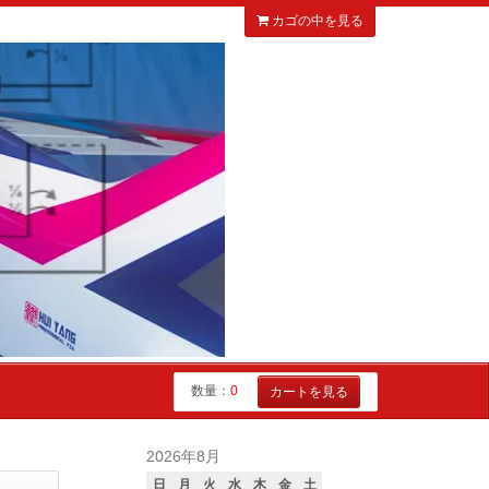
カゴの中を見る
数量：
0
カートを見る
2026年8月
日
月
火
水
木
金
土