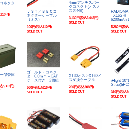
4mmアンチスパー
コネクタ
クコネクト(オスメ
ス各4個)
ＪＳＴ／ＢＥＣコ
RADIOM
110円)
ネクターケーブル
TX16S用 
3,130円(税込3,443円)
（オス）
6200mAh L
SOLD OUT
100円(税込110円)
5,280円(税込
SOLD OUT
SOLD OUT
ゴールド・コネク
ー保管庫
XT30オス->XT60メ
ター6.0ｍｍ＋CAP
ス変換ケーブル
ケース付き 2個組
iFlight 1
Strap(5P
込5,302円)
280円(税込308円)
560円(税込616円)
SOLD OUT
310円(税込3
SOLD OUT
SOLD OUT