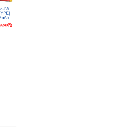
gic-LW
-TYPE]
00mAh
9,240円)