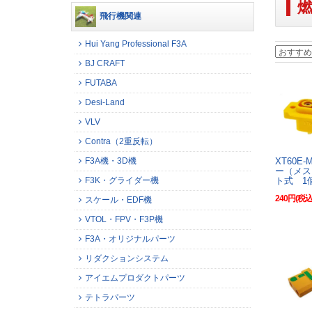
飛行機関連
Hui Yang Professional F3A
BJ CRAFT
FUTABA
Desi-Land
VLV
Contra（2重反転）
F3A機・3D機
XT60E
ー（メス
F3K・グライダー機
ト式 1
240円(税込
スケール・EDF機
VTOL・FPV・F3P機
F3A・オリジナルパーツ
リダクションシステム
アイエムプロダクトパーツ
テトラパーツ