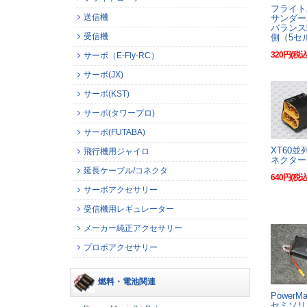
フライト
送信機
サンダー
バランス
受信機
側（5セ
320円(税込
サーボ（E-Fly-RC）
サーボ(JX)
サーボ(KST)
サーボ(タワープロ)
サーボ(FUTABA)
XT60
飛行機用ジャイロ
ネクター
延長ケーブル/コネクタ
640円(税込
サーボアクセサリー
受信機用レギュレーター
メーカー純正アクセサリー
プロポアクセサリー
燃料・電池関連
PowerM
セミソリ