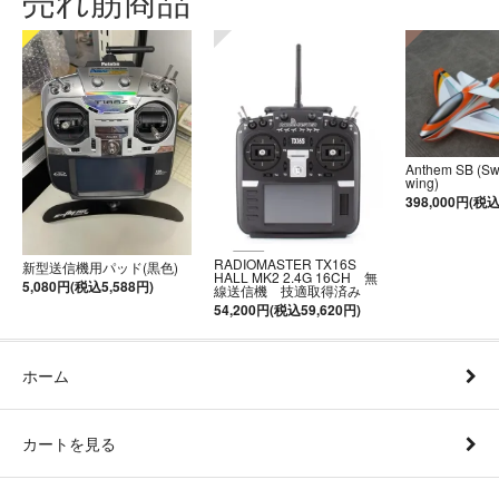
売れ筋商品
Anthem SB (S
wing)
398,000円(税込
RADIOMASTER TX16S
新型送信機用パッド(黒色)
HALL MK2 2.4G 16CH 無
5,080円(税込5,588円)
線送信機 技適取得済み
54,200円(税込59,620円)
ホーム
カートを見る